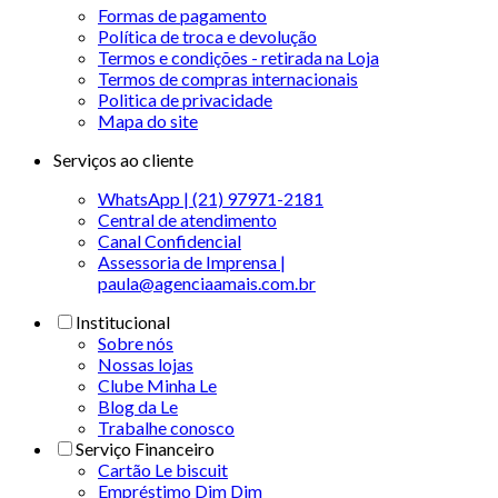
Formas de pagamento
Política de troca e devolução
Termos e condições - retirada na Loja
Termos de compras internacionais
Politica de privacidade
Mapa do site
Serviços ao cliente
WhatsApp | (21) 97971-2181
Central de atendimento
Canal Confidencial
Assessoria de Imprensa |
paula@agenciaamais.com.br
Institucional
Sobre nós
Nossas lojas
Clube Minha Le
Blog da Le
Trabalhe conosco
Serviço Financeiro
Cartão Le biscuit
Empréstimo Dim Dim