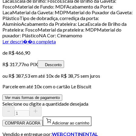
LacaEscala de Brilho: FoscoEscala de Brilho da Gaveta:
FoscoMaterial de Fundo: MDFAcabamento da Porta:
LacaMaterial da Gaveta: MDPMaterial do Puxador da Gaveta:
PlásticoTipo de dobradiça, corrediça da porta:
AlumínioAcabamento da Prateleira: LacaEscala de Brilho da
Prateleira: FoscoMaterial da prateleira: MDPMaterial do
puxador: PlásticoNA Cor: Cinnamomo
Ler descri��o completa
de
R$ 466,90
R$ 317,77
no PIX
Desconto
ou
R$ 387,53
em até
10x de R$ 38,75 sem juros
Parcele em até
10
x com o cartão
Le Biscuit
Ver mais formas de pagamento
Selecione ou digite a quantidade desejada
COMPRAR AGORA
Adicionar ao carrinho
Vendido e entregue por:
WEBCONTINENTAL