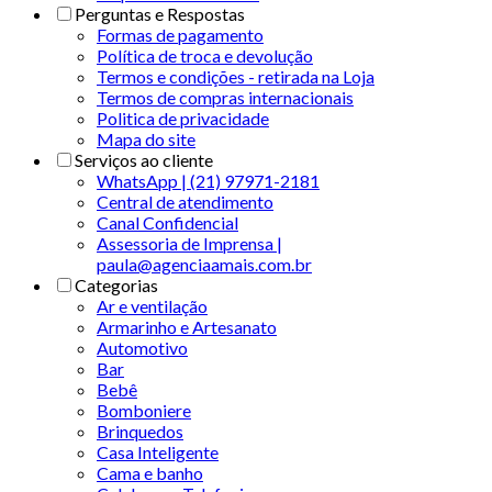
Perguntas e Respostas
Formas de pagamento
Política de troca e devolução
Termos e condições - retirada na Loja
Termos de compras internacionais
Politica de privacidade
Mapa do site
Serviços ao cliente
WhatsApp | (21) 97971-2181
Central de atendimento
Canal Confidencial
Assessoria de Imprensa |
paula@agenciaamais.com.br
Categorias
Ar e ventilação
Armarinho e Artesanato
Automotivo
Bar
Bebê
Bomboniere
Brinquedos
Casa Inteligente
Cama e banho