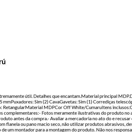
rú
extremamente útil. Detalhes que encantam.Material principal MDP
mmPuxadores: Sim (2) CavaGavetas: Sim (1) Corrediças telescó
ato: RetangularMaterial MDPCor Off White/CumaruItens inclusos:
es complementares:- Fotos meramente ilustrativas do produto no 
duto antes da compra.- Avaliar a mercadoria no ato do e recusar 
m flanela ou pano macio seco, não utilizar produtos abrasivos, d
ação de um montador para a montagem do produto. Não nos respons