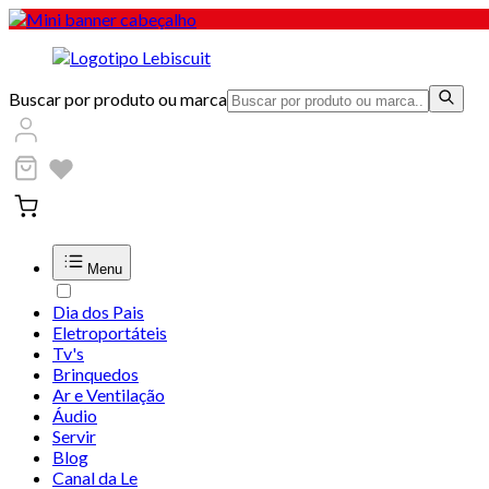
Buscar por produto ou marca
Menu
Dia dos Pais
Eletroportáteis
Tv's
Brinquedos
Ar e Ventilação
Áudio
Servir
Blog
Canal da Le