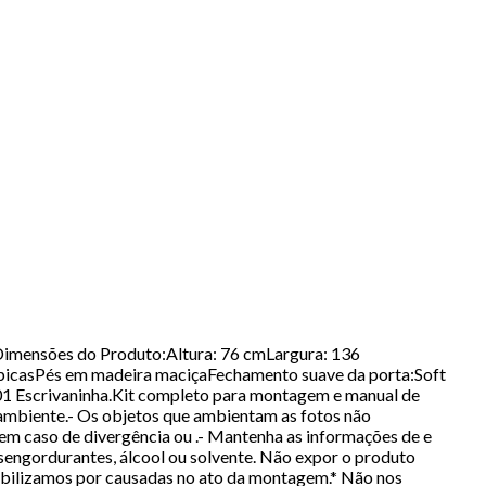
.Dimensões do Produto:Altura: 76 cmLargura: 136
picasPés em madeira maciçaFechamento suave da porta:Soft
01 Escrivaninha.Kit completo para montagem e manual de
ambiente.- Os objetos que ambientam as fotos não
em caso de divergência ou .- Mantenha as informações de e
esengordurantes, álcool ou solvente. Não expor o produto
abilizamos por causadas no ato da montagem.* Não nos