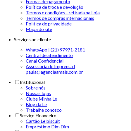
Formas de pagamento
Política de troca e devolução
Termos e condições - retirada na Loja
Termos de compras internacionais
Politica de privacidade
Mapa do site
Serviços ao cliente
WhatsApp | (21) 97971-2181
Central de atendimento
Canal Confidencial
Assessoria de Imprensa |
paula@agenciaamais.com.br
Institucional
Sobre nós
Nossas lojas
Clube Minha Le
Blog da Le
Trabalhe conosco
Serviço Financeiro
Cartão Le biscuit
Empréstimo Dim Dim