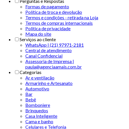
Perguntas e Respostas
Formas de pagamento
Política de troca e devolução
Termos e condições - retirada na Loja
Termos de compras internacionais
Politica de privacidade
Mapa do site
Serviços ao cliente
WhatsApp | (21) 97971-2181
Central de atendimento
Canal Confidencial
Assessoria de Imprensa |
paula@agenciaamais.com.br
Categorias
Ar e ventilação
Armarinho e Artesanato
Automotivo
Bar
Bebê
Bomboniere
Brinquedos
Casa Inteligente
Cama e banho
Celulares e Telefonia