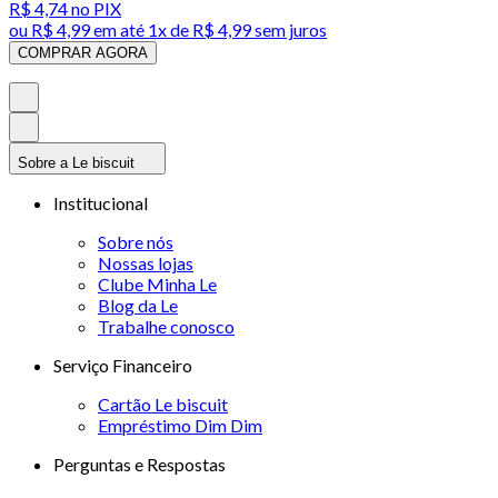
R$ 4,74
no PIX
ou
R$ 4,99
em até 1x de
R$ 4,99
sem juros
COMPRAR AGORA
Sobre a Le biscuit
Institucional
Sobre nós
Nossas lojas
Clube Minha Le
Blog da Le
Trabalhe conosco
Serviço Financeiro
Cartão Le biscuit
Empréstimo Dim Dim
Perguntas e Respostas