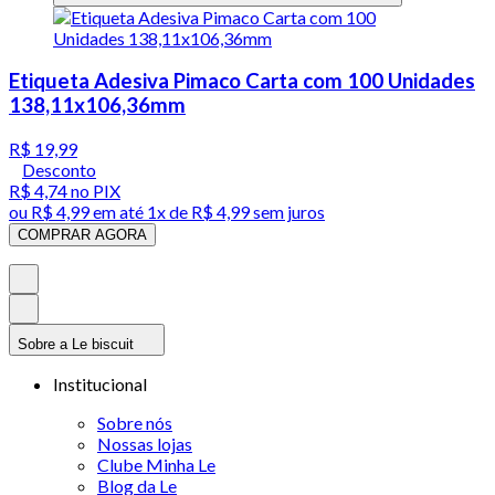
Etiqueta Adesiva Pimaco Carta com 100 Unidades
138,11x106,36mm
R$ 19,99
Desconto
R$ 4,74
no PIX
ou
R$ 4,99
em até 1x de
R$ 4,99
sem juros
COMPRAR AGORA
Sobre a Le biscuit
Institucional
Sobre nós
Nossas lojas
Clube Minha Le
Blog da Le