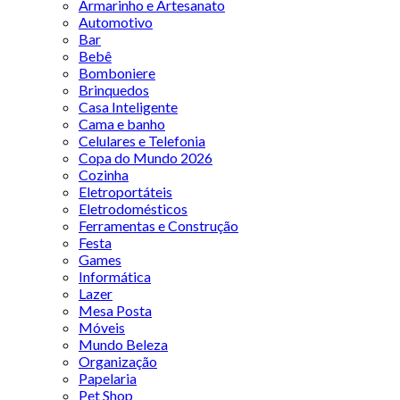
Armarinho e Artesanato
Automotivo
Bar
Bebê
Bomboniere
Brinquedos
Casa Inteligente
Cama e banho
Celulares e Telefonia
Copa do Mundo 2026
Cozinha
Eletroportáteis
Eletrodomésticos
Ferramentas e Construção
Festa
Games
Informática
Lazer
Mesa Posta
Móveis
Mundo Beleza
Organização
Papelaria
Pet Shop