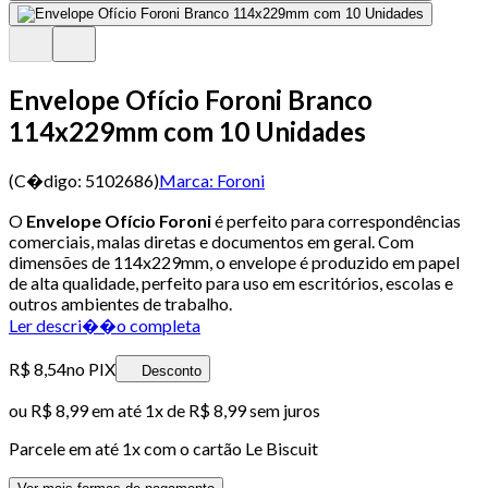
Envelope Ofício Foroni Branco
114x229mm com 10 Unidades
(C�digo:
5102686
)
Marca:
Foroni
O
Envelope Ofício Foroni
é perfeito para correspondências
comerciais, malas diretas e documentos em geral. Com
dimensões de 114x229mm, o envelope é produzido em papel
de alta qualidade, perfeito para uso em escritórios, escolas e
outros ambientes de trabalho.
Ler descri��o completa
R$ 8,54
no PIX
Desconto
ou
R$ 8,99
em até 1x de
R$ 8,99
sem juros
Parcele em até
1
x com o cartão
Le Biscuit