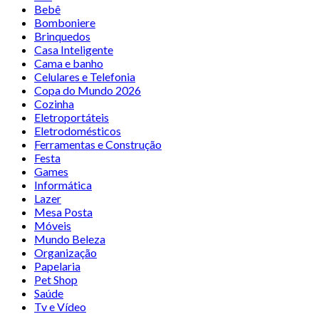
Bebê
Bomboniere
Brinquedos
Casa Inteligente
Cama e banho
Celulares e Telefonia
Copa do Mundo 2026
Cozinha
Eletroportáteis
Eletrodomésticos
Ferramentas e Construção
Festa
Games
Informática
Lazer
Mesa Posta
Móveis
Mundo Beleza
Organização
Papelaria
Pet Shop
Saúde
Tv e Vídeo