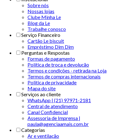
Sobre nós
Nossas lojas
Clube Minha Le
Blog da Le
Trabalhe conosco
Serviço Financeiro
Cartão Le biscuit
Empréstimo Dim Dim
Perguntas e Respostas
Formas de pagamento
Política de troca e devolução
Termos e condições - retirada na Loja
Termos de compras internacionais
Politica de privacidade
Mapa do site
Serviços ao cliente
WhatsApp | (21) 97971-2181
Central de atendimento
Canal Confidencial
Assessoria de Imprensa |
paula@agenciaamais.com.br
Categorias
Ar e ventilação