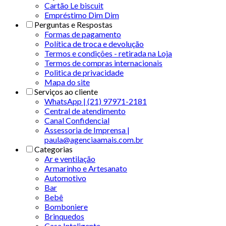
Cartão Le biscuit
Empréstimo Dim Dim
Perguntas e Respostas
Formas de pagamento
Política de troca e devolução
Termos e condições - retirada na Loja
Termos de compras internacionais
Politica de privacidade
Mapa do site
Serviços ao cliente
WhatsApp | (21) 97971-2181
Central de atendimento
Canal Confidencial
Assessoria de Imprensa |
paula@agenciaamais.com.br
Categorias
Ar e ventilação
Armarinho e Artesanato
Automotivo
Bar
Bebê
Bomboniere
Brinquedos
Casa Inteligente