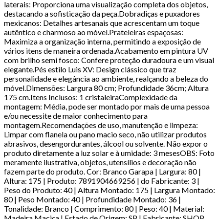
laterais: Proporciona uma visualização completa dos objetos,
destacando a sofisticação da peça.Dobradiças e puxadores
mexicanos: Detalhes artesanais que acrescentam um toque
autêntico e charmoso ao móvel.Prateleiras espaçosas:
Maximiza a organização interna, permitindo a exposição de
vários itens de maneira ordenada.Acabamento em pintura UV
com brilho semi fosco: Confere proteção duradoura e um visual
elegante.Pés estilo Luis XV: Design clássico que traz
personalidade e elegância ao ambiente, realçando a beleza do
móvel.Dimensões: Largura 80 cm; Profundidade 36cm; Altura
175 cm.Itens Inclusos: 1 cristaleiraComplexidade da
montagem: Média, pode ser montado por mais de uma pessoa
e/ou necessite de maior conhecimento para
montagem.Recomendações de uso, manutenção e limpeza:
Limpar com flanela ou pano macio seco, não utilizar produtos
abrasivos, desengordurantes, álcool ou solvente. Não expor o
produto diretamente a luz solar e à umidade: 3 mesesOBS: Foto
meramente ilustrativa, objetos, utensílios e decoração não
fazem parte do produto. Cor: Branco Garapa | Largura: 80 |
Altura: 175 | Produto: 7891904669256 | do Fabricante: 3 |
Peso do Produto: 40 | Altura Montado: 175 | Largura Montado:
80 | Peso Montado: 40 | Profundidade Montado: 36 |
Tonalidade: Branco | Comprimento: 80 | Peso: 40 | Material:
Madeira Maciça | Estado de Origem: SP | Fabricante: SHOP