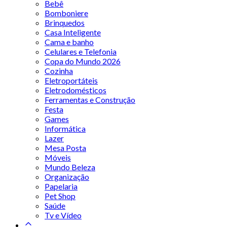
Bebê
Bomboniere
Brinquedos
Casa Inteligente
Cama e banho
Celulares e Telefonia
Copa do Mundo 2026
Cozinha
Eletroportáteis
Eletrodomésticos
Ferramentas e Construção
Festa
Games
Informática
Lazer
Mesa Posta
Móveis
Mundo Beleza
Organização
Papelaria
Pet Shop
Saúde
Tv e Vídeo