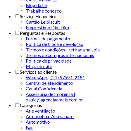
Blog da Le
Trabalhe conosco
Serviço Financeiro
Cartão Le biscuit
Empréstimo Dim Dim
Perguntas e Respostas
Formas de pagamento
Política de troca e devolução
Termos e condições - retirada na Loja
Termos de compras internacionais
Politica de privacidade
Mapa do site
Serviços ao cliente
WhatsApp | (21) 97971-2181
Central de atendimento
Canal Confidencial
Assessoria de Imprensa |
paula@agenciaamais.com.br
Categorias
Ar e ventilação
Armarinho e Artesanato
Automotivo
Bar