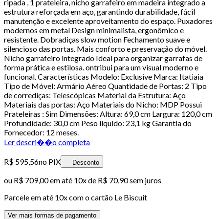
ripada , 1 prateleira, nicho garrafeiro em madeira integrado a
estrutura reforçada em aço, garantindo durabilidade, fácil
manutenção e excelente aproveitamento do espaço. Puxadores
modernos em metal Design minimalista, ergonômico e
resistente. Dobradiças slow motion Fechamento suave e
silencioso das portas. Mais conforto e preservação do móvel.
Nicho garrafeiro integrado Ideal para organizar garrafas de
forma prática e estilosa. ontribui para um visual moderno e
funcional. Características Modelo: Exclusive Marca: Itatiaia
Tipo de Móvel: Armário Aéreo Quantidade de Portas: 2 Tipo
de corrediças: Telescópicas Material da Estrutura: Aço
Materiais das portas: Aço Materiais do Nicho: MDP Possui
Prateleiras : Sim Dimensões: Altura: 69,0 cm Largura: 120,0 cm
Profundidade: 30,0 cm Peso líquido: 23,1 kg Garantia do
Fornecedor: 12 meses.
Ler descri��o completa
R$ 595,56
no PIX
Desconto
ou
R$ 709,00
em até
10x de R$ 70,90 sem juros
Parcele em até
10
x com o cartão
Le Biscuit
Ver mais formas de pagamento