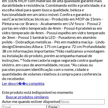
em 100% MDP com materiais de alta qualidade garante mais
durabilidade e resistência. Combinando estilo e praticidade, é a
escolha ideal para quem busca qualidade, beleza e
funcionalidade em um único móvel. Confira e garanta o
seu!Características técnicas:- Produzido em MDP de 15mm -
Pintura na cor Branco - Acabamento em UV fosco - Possui 2
portas em vidro temperado de 4mm - Possui 4 prateleiras em
vidro temperado de 4mm - Possui espelho em vidro temperado
de 3mm - Possui 1 luminária LED - Puxadores em alumínio
polido - Dobradiças metálicas - Pés em madeira maciça - Lindo
designDimensões:Altura: 175 cm Largura: 72 cm Profundidade:
38 cm Informações importantes:*Não realizamos a montagem
ou instalação do produto, porém acompanha manual de
instruções. *Toda mercadoria segue segurada contra qualquer
sinistro, em caso de anormalidade, recuse. *As caixas ou
pacotes possuem identificação com o nome, cidade e
quantidades de volumes relativos à compra para conferencia
do recebedor.
Ler descri��o completa
Este produto está indisponivel no momento
Buscar produtos similares
Avise-me quando estiver disponivel
Enviar