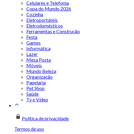
Celulares e Telefonia
Copa do Mundo 2026
Cozinha
Eletroportáteis
Eletrodomésticos
Ferramentas e Construção
Festa
Games
Informática
Lazer
Mesa Posta
Móveis
Mundo Beleza
Organização
Papelaria
Pet Shop
Saúde
Tv e Vídeo
Política de privacidade
Termos de uso