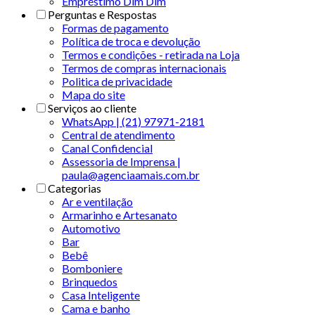
Empréstimo Dim Dim
Perguntas e Respostas
Formas de pagamento
Política de troca e devolução
Termos e condições - retirada na Loja
Termos de compras internacionais
Politica de privacidade
Mapa do site
Serviços ao cliente
WhatsApp | (21) 97971-2181
Central de atendimento
Canal Confidencial
Assessoria de Imprensa |
paula@agenciaamais.com.br
Categorias
Ar e ventilação
Armarinho e Artesanato
Automotivo
Bar
Bebê
Bomboniere
Brinquedos
Casa Inteligente
Cama e banho