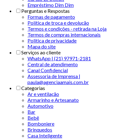
Empréstimo Dim Dim
Perguntas e Respostas
Formas de pagamento
Política de troca e devolução
Termos e condições - retirada na Loja
Termos de compras internacionais
Politica de privacidade
Mapa do site
Serviços ao cliente
WhatsApp | (21) 97971-2181
Central de atendimento
Canal Confidencial
Assessoria de Imprensa |
paula@agenciaamais.com.br
Categorias
Ar e ventilação
Armarinho e Artesanato
Automotivo
Bar
Bebê
Bomboniere
Brinquedos
Casa Inteligente