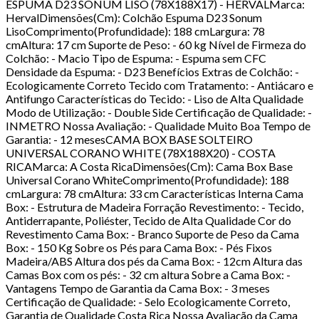
ESPUMA D23 SONUM LISO (78X188X17) - HERVALMarca:
HervalDimensões(Cm): Colchão Espuma D23 Sonum
LisoComprimento(Profundidade): 188 cmLargura: 78
cmAltura: 17 cm Suporte de Peso: - 60 kg Nível de Firmeza do
Colchão: - Macio Tipo de Espuma: - Espuma sem CFC
Densidade da Espuma: - D23 Benefícios Extras de Colchão: -
Ecologicamente Correto Tecido com Tratamento: - Antiácaro e
Antifungo Características do Tecido: - Liso de Alta Qualidade
Modo de Utilização: - Double Side Certificação de Qualidade: -
INMETRO Nossa Avaliação: - Qualidade Muito Boa Tempo de
Garantia: - 12 mesesCAMA BOX BASE SOLTEIRO
UNIVERSAL CORANO WHITE (78X188X20) - COSTA
RICAMarca: A Costa RicaDimensões(Cm): Cama Box Base
Universal Corano WhiteComprimento(Profundidade): 188
cmLargura: 78 cmAltura: 33 cm Características Interna Cama
Box: - Estrutura de Madeira Forração Revestimento: - Tecido,
Antiderrapante, Poliéster, Tecido de Alta Qualidade Cor do
Revestimento Cama Box: - Branco Suporte de Peso da Cama
Box: - 150 Kg Sobre os Pés para Cama Box: - Pés Fixos
Madeira/ABS Altura dos pés da Cama Box: - 12cm Altura das
Camas Box com os pés: - 32 cm altura Sobre a Cama Box: -
Vantagens Tempo de Garantia da Cama Box: - 3 meses
Certificação de Qualidade: - Selo Ecologicamente Correto,
Garantia de Qualidade Costa Rica Nossa Avaliação da Cama