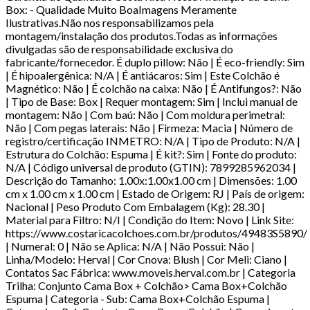
Box: - Qualidade Muito BoaImagens Meramente
Ilustrativas.Não nos responsabilizamos pela
montagem/instalação dos produtos.Todas as informações
divulgadas são de responsabilidade exclusiva do
fabricante/fornecedor. É duplo pillow: Não | É eco-friendly: Sim
| É hipoalergênica: N/A | É antiácaros: Sim | Este Colchão é
Magnético: Não | É colchão na caixa: Não | É Antifungos?: Não
| Tipo de Base: Box | Requer montagem: Sim | Inclui manual de
montagem: Não | Com baú: Não | Com moldura perimetral:
Não | Com pegas laterais: Não | Firmeza: Macia | Número de
registro/certificação INMETRO: N/A | Tipo de Produto: N/A |
Estrutura do Colchão: Espuma | É kit?: Sim | Fonte do produto:
N/A | Código universal de produto (GTIN): 7899285962034 |
Descrição do Tamanho: 1.00x:1.00x1.00 cm | Dimensões: 1.00
cm x 1.00 cm x 1.00 cm | Estado de Origem: RJ | País de origem:
Nacional | Peso Produto Com Embalagem (Kg): 28.30 |
Material para Filtro: N/I | Condição do Item: Novo | Link Site:
https://www.costaricacolchoes.com.br/produtos/49483S5890/
| Numeral: 0 | Não se Aplica: N/A | Não Possui: Não |
Linha/Modelo: Herval | Cor Cnova: Blush | Cor Meli: Ciano |
Contatos Sac Fábrica: www.moveis.herval.com.br | Categoria
Trilha: Conjunto Cama Box + Colchão> Cama Box+Colchão
Espuma | Categoria - Sub: Cama Box+Colchão Espuma |