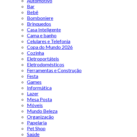
Automotivo
Bar
Bebê
Bomboniere
Brinquedos
Casa Inteligente
Cama e banho
Celulares e Telefonia
Copa do Mundo 2026
Cozinha
Eletroportáteis
Eletrodomésticos
Ferramentas e Construção
Festa
Games
Informática
Lazer
Mesa Posta
Móveis
Mundo Beleza
Organização
Papelaria
Pet Shop
Saúde