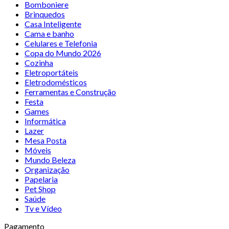
Bomboniere
Brinquedos
Casa Inteligente
Cama e banho
Celulares e Telefonia
Copa do Mundo 2026
Cozinha
Eletroportáteis
Eletrodomésticos
Ferramentas e Construção
Festa
Games
Informática
Lazer
Mesa Posta
Móveis
Mundo Beleza
Organização
Papelaria
Pet Shop
Saúde
Tv e Vídeo
Pagamento