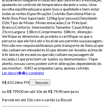
ajudando no controle de temperatura durante o sono. Uma
escolha equilibrada para quem busca qualidade e bem-estar
todas as noites.Especificações Colchão Barcelona:Marca:
Bello Box;Peso Suportado: 120kg (por pessoa);Densidade:
D26;Tipo de Molas: Molas ensacadas;Cor Principal:
Branco;Conforto: Intermediário;Tamanho: Casal;Altura:
25cm;Largura: 138cm;Comprimento: 188cm; ;Atenção:-
Verifique as dimensões do produto e certifique-se que o
percurso que ele fará até o local de uso permite sua passagem.-
Nós não nos responsabilizamos pelo transporte de itens.a) que
não caibam em elevadores.b) que devam ser levados acima de
três lances de escada ou que não caibam na passagem de
escadas.c) que precisem ser içados ou desmontados.- Fique
atento, nossas cores podem sofrer alterações dependendo do
seu monitor;- NÃO acompanha cama, apenas colchão.
Ler descri��o completa
R$ 655,18
no PIX
Desconto
ou
R$ 799,00
em até
10x de R$ 79,90 sem juros
Parcele em até
10
x com o cartão
Le Biscuit