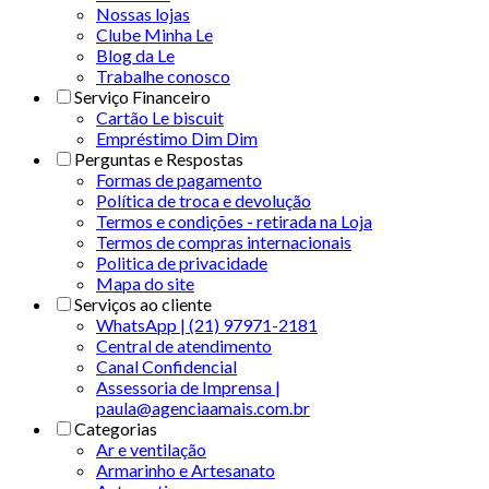
Nossas lojas
Clube Minha Le
Blog da Le
Trabalhe conosco
Serviço Financeiro
Cartão Le biscuit
Empréstimo Dim Dim
Perguntas e Respostas
Formas de pagamento
Política de troca e devolução
Termos e condições - retirada na Loja
Termos de compras internacionais
Politica de privacidade
Mapa do site
Serviços ao cliente
WhatsApp | (21) 97971-2181
Central de atendimento
Canal Confidencial
Assessoria de Imprensa |
paula@agenciaamais.com.br
Categorias
Ar e ventilação
Armarinho e Artesanato