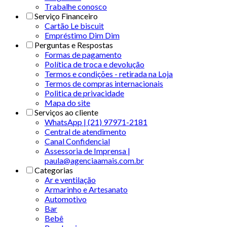
Trabalhe conosco
Serviço Financeiro
Cartão Le biscuit
Empréstimo Dim Dim
Perguntas e Respostas
Formas de pagamento
Política de troca e devolução
Termos e condições - retirada na Loja
Termos de compras internacionais
Politica de privacidade
Mapa do site
Serviços ao cliente
WhatsApp | (21) 97971-2181
Central de atendimento
Canal Confidencial
Assessoria de Imprensa |
paula@agenciaamais.com.br
Categorias
Ar e ventilação
Armarinho e Artesanato
Automotivo
Bar
Bebê