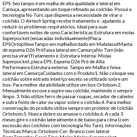
EPS. Seu tampo é em malha de alta qualidade e lateral em
Camuça, apresentando um toque refinado ao colchão. Possui a
tecnologia No Turn, que dispensa a necessidade de virar o
colchão. O Airtech Spring recebe tratamento e , ajudando a
reduzir os problemas respiratórios. Ideal para suas
confortáveis noites de sono.Características:Estrutura em molas
Superpocket (ensacadas individualmente)Placa
EPSOrtopillowTampo em malhaBordado em MatelassêManta
de espuma D26 PróFaixa lateral em CamurçaNo Turn (não
precisa virar)Tratamento e .Estrutura Interna: Molas
Superpocket, placa EPS, Espuma D26 Pró de Alta
Performance.Estrutura externa: Tampo em Malha e feixa
lateral em CamurçaCuidados com o Produto1. Não coloque seu
colchão sobre estrado inteiriço exceto se utilizado sobre um
box. Para melhor durabilidade utilize um box Ortobom.2.
Mensalmente escove e aspire seu colchão, mantendo o sempre
limpo. 3. Não utilize ferro de passar roupas, secador de cabelos
e outra fonte de calor ou vapor sobre o colchão.4. Para melhor
conservação do produto utilize sempre um protetor de colchão
Ortobom.5. Nunca dobre ou amasse o colchão.6. A cada 3
meses gire o colchão lateralmente e de baixo para cima (com
excessão dos colchões com tecnologia No Turn). Informações
Técnicas:Marca: Ortobom Cor: Branco com lateral
BegeTamanho: Casal Tipo: Molas Molas: Superpocket