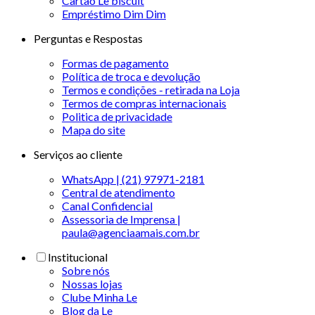
Cartão Le biscuit
Empréstimo Dim Dim
Perguntas e Respostas
Formas de pagamento
Política de troca e devolução
Termos e condições - retirada na Loja
Termos de compras internacionais
Politica de privacidade
Mapa do site
Serviços ao cliente
WhatsApp | (21) 97971-2181
Central de atendimento
Canal Confidencial
Assessoria de Imprensa |
paula@agenciaamais.com.br
Institucional
Sobre nós
Nossas lojas
Clube Minha Le
Blog da Le