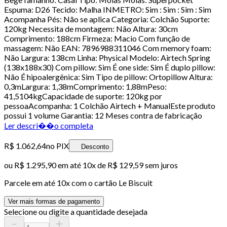
Espuma: D26 Tecido: Malha INMETRO: Sim : Sim : Sim : Sim
Acompanha Pés: Não se aplica Categoria: Colchão Suporte:
120kg Necessita de montagem: Não Altura: 30cm
Comprimento: 188cm Firmeza: Macio Com função de
massagem: Não EAN: 7896988311046 Com memory foam:
Não Largura: 138cm Linha: Physical Modelo: Airtech Spring
(138x188x30) Com pillow: Sim É one side: Sim É duplo pillow:
Não É hipoalergênica: Sim Tipo de pillow: Ortopillow Altura:
0,3mLargura: 1,38mComprimento: 1,88mPeso:
41,5104kgCapacidade de suporte: 120kg por
pessoaAcompanha: 1 Colchão Airtech + ManualEste produto
possui 1 volume Garantia: 12 Meses contra de fabricação
Ler descri��o completa
R$ 1.062,64
no PIX
Desconto
ou
R$ 1.295,90
em até
10x de R$ 129,59 sem juros
Parcele em até
10
x com o cartão
Le Biscuit
Ver mais formas de pagamento
Selecione ou digite a quantidade desejada