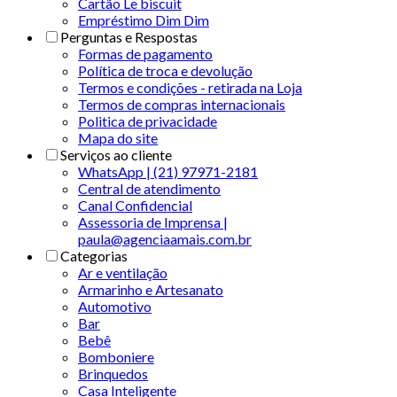
Cartão Le biscuit
Empréstimo Dim Dim
Perguntas e Respostas
Formas de pagamento
Política de troca e devolução
Termos e condições - retirada na Loja
Termos de compras internacionais
Politica de privacidade
Mapa do site
Serviços ao cliente
WhatsApp | (21) 97971-2181
Central de atendimento
Canal Confidencial
Assessoria de Imprensa |
paula@agenciaamais.com.br
Categorias
Ar e ventilação
Armarinho e Artesanato
Automotivo
Bar
Bebê
Bomboniere
Brinquedos
Casa Inteligente