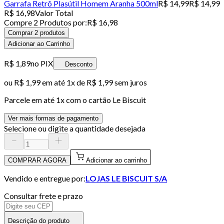
Garrafa Retrô Plasútil Homem Aranha 500ml
R$ 14,99
R$ 14,99
R$ 16,98
Valor Total
Compre
2
Produto
s
por:
R$ 16,98
Comprar 2 produtos
Adicionar ao Carrinho
R$ 1,89
no PIX
Desconto
ou
R$ 1,99
em até 1x de
R$ 1,99
sem juros
Parcele em até
1
x com o cartão
Le Biscuit
Ver mais formas de pagamento
Selecione ou digite a quantidade desejada
COMPRAR AGORA
Adicionar ao carrinho
Vendido e entregue por:
LOJAS LE BISCUIT S/A
Consultar frete e prazo
Descrição do produto