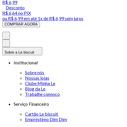
R$ 6,99
Desconto
R$ 6,64
no PIX
ou
R$ 6,99
em até 1x de
R$ 6,99
sem juros
COMPRAR AGORA
Sobre a Le biscuit
Institucional
Sobre nós
Nossas lojas
Clube Minha Le
Blog da Le
Trabalhe conosco
Serviço Financeiro
Cartão Le biscuit
Empréstimo Dim Dim