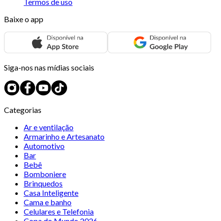
Termos de uso
Baixe o app
Siga-nos nas mídias sociais
Categorias
Ar e ventilação
Armarinho e Artesanato
Automotivo
Bar
Bebê
Bomboniere
Brinquedos
Casa Inteligente
Cama e banho
Celulares e Telefonia
Copa do Mundo 2026