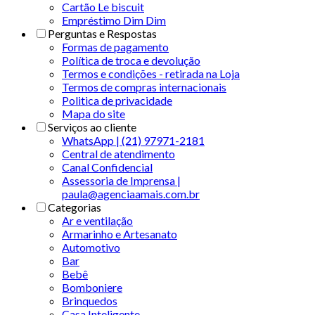
Cartão Le biscuit
Empréstimo Dim Dim
Perguntas e Respostas
Formas de pagamento
Política de troca e devolução
Termos e condições - retirada na Loja
Termos de compras internacionais
Politica de privacidade
Mapa do site
Serviços ao cliente
WhatsApp | (21) 97971-2181
Central de atendimento
Canal Confidencial
Assessoria de Imprensa |
paula@agenciaamais.com.br
Categorias
Ar e ventilação
Armarinho e Artesanato
Automotivo
Bar
Bebê
Bomboniere
Brinquedos
Casa Inteligente