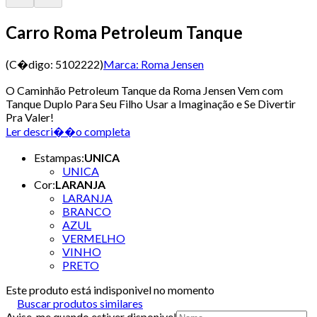
Carro Roma Petroleum Tanque
(C�digo:
5102222
)
Marca:
Roma Jensen
O Caminhão Petroleum Tanque da Roma Jensen Vem com
Tanque Duplo Para Seu Filho Usar a Imaginação e Se Divertir
Pra Valer!
Ler descri��o completa
Estampas
:
UNICA
UNICA
Cor
:
LARANJA
LARANJA
BRANCO
AZUL
VERMELHO
VINHO
PRETO
Este produto está indisponivel no momento
Buscar produtos similares
Avise-me quando estiver disponivel