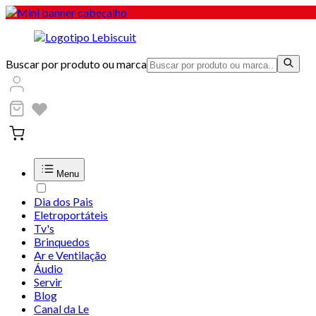
Buscar por produto ou marca
Menu
Dia dos Pais
Eletroportáteis
Tv's
Brinquedos
Ar e Ventilação
Áudio
Servir
Blog
Canal da Le