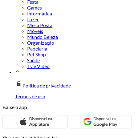
Festa
Games
Informática
Lazer
Mesa Posta
Móveis
Mundo Beleza
Organização
Papelaria
Pet Shop
Saúde
Tv e Vídeo
Política de privacidade
Termos de uso
Baixe o app
Siga-nos nas mídias sociais