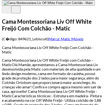
Cama Montessoriana Liv Off White
Freijó Com Colchão - Matic
(C�digo:
849621_Lebiscuit
)
Marca:
Matic Móveis
Cama Montessoriana Liv Off White Freijó Com Colchão -
Matic
Cama Montessoriana Liv Off White Freijó com Colchão –
MaticOlá Mamãe, apresentamos a Cama Montessoriana Liv
desenvolvida pela Matic com materiais de alta qualidade e um
lindo design moderno, cama em formato de casinha, possui
grade de proteção dos 2 lados para maior segurança, além do
Colchão Ortobom que proporcionará maior aconchego. As
crianças vão amar! Confira e compre agora mesmo sem sair de
casa, aproveite! Cama Montessoriana Liv Off White Freijó -
MaticCaracterísticas técnicas:- Estrutura em madeira- Pintura
e acabamento na cor Off White Freijó- Utiliza colchão de 1,88
x 0,88- Grade de proteção dos 2 lados- Cama em formato de