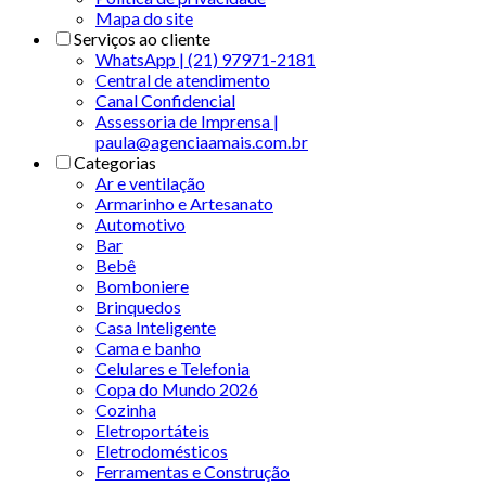
Mapa do site
Serviços ao cliente
WhatsApp | (21) 97971-2181
Central de atendimento
Canal Confidencial
Assessoria de Imprensa |
paula@agenciaamais.com.br
Categorias
Ar e ventilação
Armarinho e Artesanato
Automotivo
Bar
Bebê
Bomboniere
Brinquedos
Casa Inteligente
Cama e banho
Celulares e Telefonia
Copa do Mundo 2026
Cozinha
Eletroportáteis
Eletrodomésticos
Ferramentas e Construção