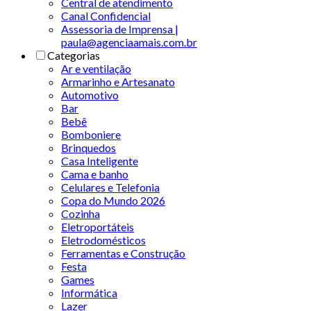
Central de atendimento
Canal Confidencial
Assessoria de Imprensa |
paula@agenciaamais.com.br
Categorias
Ar e ventilação
Armarinho e Artesanato
Automotivo
Bar
Bebê
Bomboniere
Brinquedos
Casa Inteligente
Cama e banho
Celulares e Telefonia
Copa do Mundo 2026
Cozinha
Eletroportáteis
Eletrodomésticos
Ferramentas e Construção
Festa
Games
Informática
Lazer