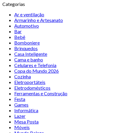
Categorias
Ar e ventilação
Armarinho e Artesanato
Automotivo
Bar
Bebê
Bomboniere
Brinquedos
Casa Inteligente
Cama e banho
Celulares e Telefonia
Copa do Mundo 2026
Cozinha
Eletroportáteis
Eletrodomésticos
Ferramentas e Construção
Festa
Games
Informática
Lazer
Mesa Posta
Móveis
Mundo Beleza