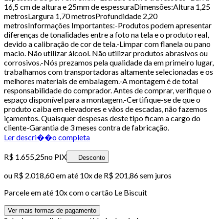
16,5 cm de altura e 25mm de espessuraDimensões:Altura 1,25
metrosLargura 1,70 metrosProfundidade 2,20
metrosInformações Importantes:-Produtos podem apresentar
diferenças de tonalidades entre a foto na tela e o produto real,
devido a calibração de cor de tela.-Limpar com flanela ou pano
macio. Não utilizar álcool. Não utilizar produtos abrasivos ou
corrosivos.-Nós prezamos pela qualidade da em primeiro lugar,
trabalhamos com transportadoras altamente selecionadas e os
melhores materiais de embalagem.-A montagem é de total
responsabilidade do comprador. Antes de comprar, verifique o
espaço disponível para a montagem.-Certifique-se de que o
produto caiba em elevadores e vãos de escadas, não fazemos
içamentos. Quaisquer despesas deste tipo ficam a cargo do
cliente-Garantia de 3 meses contra de fabricação.
Ler descri��o completa
R$ 1.655,25
no PIX
Desconto
ou
R$ 2.018,60
em até
10x de R$ 201,86 sem juros
Parcele em até
10
x com o cartão
Le Biscuit
Ver mais formas de pagamento