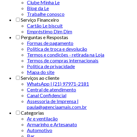
Clube Minha Le
Blog da Le
Trabalhe conosco
Serviço Financeiro
Cartão Le biscuit
Empréstimo Dim Dim
Perguntas e Respostas
Formas de pagamento
Política de troca e devolução
Termos e condições - retirada na Loja
Termos de compras internacionais
Politica de privacidade
Mapa do site
Serviços ao cliente
WhatsApp | (21) 97971-2181
Central de atendimento
Canal Confidencial
Assessoria de Imprensa |
paula@agenciaamais.com.br
Categorias
Ar e ventilação
Armarinho e Artesanato
Automotivo
Bar