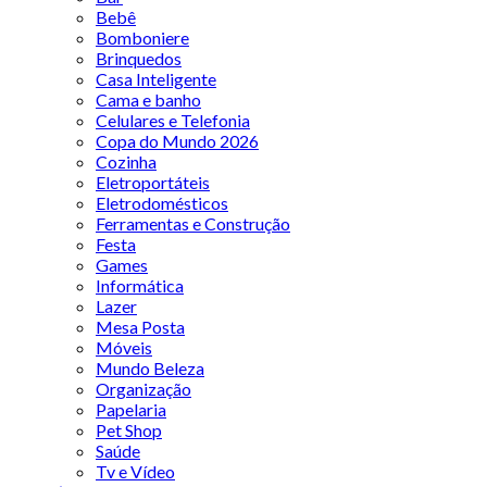
Bebê
Bomboniere
Brinquedos
Casa Inteligente
Cama e banho
Celulares e Telefonia
Copa do Mundo 2026
Cozinha
Eletroportáteis
Eletrodomésticos
Ferramentas e Construção
Festa
Games
Informática
Lazer
Mesa Posta
Móveis
Mundo Beleza
Organização
Papelaria
Pet Shop
Saúde
Tv e Vídeo