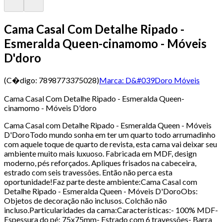
Cama Casal Com Detalhe Ripado -
Esmeralda Queen-cinamomo - Móveis
D'doro
(C�digo:
7898773375028
)
Marca:
D&#039Doro Móveis
Cama Casal Com Detalhe Ripado - Esmeralda Queen-
cinamomo - Móveis D'doro
Cama Casal com Detalhe Ripado - Esmeralda Queen - Móveis
D'DoroTodo mundo sonha em ter um quarto todo arrumadinho
com aquele toque de quarto de revista, esta cama vai deixar seu
ambiente muito mais luxuoso. Fabricada em MDF, design
moderno, pés reforçados. Apliques frisados na cabeceira,
estrado com seis travessões. Então não perca esta
oportunidade!Faz parte deste ambiente:Cama Casal com
Detalhe Ripado - Esmeralda Queen - Móveis D'DoroObs:
Objetos de decoração não inclusos. Colchão não
incluso.Particularidades da cama:Características:- 100% MDF-
Espessura do pé: 75x75mm- Estrado com 6 travessões- Barra