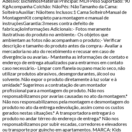
Adesivo: BichinhosMaterial Principal: MDFPeso Suportado: 90
KgAcompanha Colchão: NãoPés: NãoTamanho da Cama:
SolteiroAuxiliar: NãoItens Inclusos:1 Cama SolteiroManual de
MontagemKit completo para montagem e manual de
instruçõesGarantia:3 meses contra defeito de
fabricaçãoInformações Adicionais:- Fotos meramente
ilustrativas do produto no ambiente.- Os objetos que
ambientam as fotos não acompanham o produto;- Verificar
descrição e tamanho do produto antes da compra.- Avaliar a
mercadoria no ato do recebimento e recusar em caso de
divergência ou avarias.- Mantenha as informações de contato e
endereço de entrega atualizados para entrarmos em contato
caso necessário.- Limpar com flanela ou pano macio seco, não
utilizar produtos abrasivos, desengordurantes, álcool ou
solvente. Não expor o produto diretamente à luz solar e à
umidade.* Sugerimos a contratação de um montador
profissional para a montagem do produto. Não nos
responsabilizamos por avarias causadas no ato da montagem.*
Não nos responsabilizamos pela montagem e desmontagem do
produto no ato da entrega edevolução, assim como os custos
gerados nestas situações.* A transportadora entregará o
produto no andar térreo do endereço de entrega.* Não nos
responsabilizamos por subir escadas, corredores e elevadores
ou transporte por guincho em apartamentos. MARCA: Kids