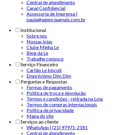
Central de atendimento
Canal Confidencial
Assessoria de Imprensa |
paula@agenciaamais.com.br
Institucional
Sobre nós
Nossas lojas
Clube Minha Le
Blog da Le
Trabalhe conosco
Serviço Financeiro
Cartão Le biscuit
Empréstimo Dim Dim
Perguntas e Respostas
Formas de pagamento
Política de troca e devolução
Termos e condições - retirada na Loja
Termos de compras internacionais
Politica de privacidade
Mapa do site
Serviços ao cliente
WhatsApp | (21) 97971-2181
Central de atendimento