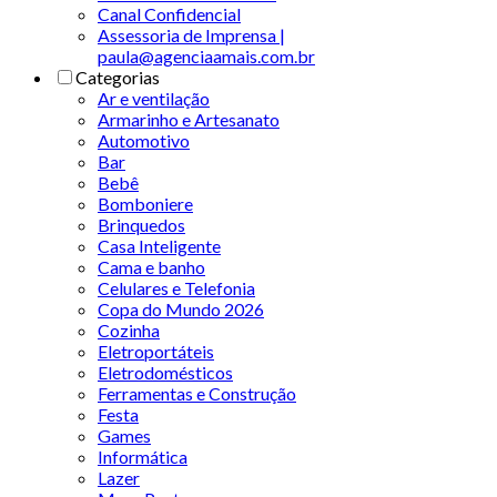
Canal Confidencial
Assessoria de Imprensa |
paula@agenciaamais.com.br
Categorias
Ar e ventilação
Armarinho e Artesanato
Automotivo
Bar
Bebê
Bomboniere
Brinquedos
Casa Inteligente
Cama e banho
Celulares e Telefonia
Copa do Mundo 2026
Cozinha
Eletroportáteis
Eletrodomésticos
Ferramentas e Construção
Festa
Games
Informática
Lazer