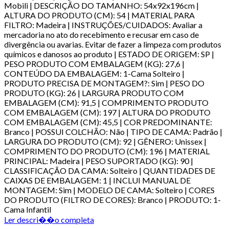
Mobili | DESCRIÇÃO DO TAMANHO: 54x92x196cm |
ALTURA DO PRODUTO (CM): 54 | MATERIAL PARA
FILTRO: Madeira | INSTRUÇÕES/CUIDADOS: Avaliar a
mercadoria no ato do recebimento e recusar em caso de
divergência ou avarias. Evitar de fazer a limpeza com produtos
químicos e danosos ao produto | ESTADO DE ORIGEM: SP |
PESO PRODUTO COM EMBALAGEM (KG): 27,6 |
CONTEÚDO DA EMBALAGEM: 1-Cama Solteiro |
PRODUTO PRECISA DE MONTAGEM?: Sim | PESO DO
PRODUTO (KG): 26 | LARGURA PRODUTO COM
EMBALAGEM (CM): 91,5 | COMPRIMENTO PRODUTO
COM EMBALAGEM (CM): 197 | ALTURA DO PRODUTO
COM EMBALAGEM (CM): 45,5 | COR PREDOMINANTE:
Branco | POSSUI COLCHÃO: Não | TIPO DE CAMA: Padrão |
LARGURA DO PRODUTO (CM): 92 | GÊNERO: Unissex |
COMPRIMENTO DO PRODUTO (CM): 196 | MATERIAL
PRINCIPAL: Madeira | PESO SUPORTADO (KG): 90 |
CLASSIFICAÇÃO DA CAMA: Solteiro | QUANTIDADES DE
CAIXAS DE EMBALAGEM: 1 | INCLUI MANUAL DE
MONTAGEM: Sim | MODELO DE CAMA: Solteiro | CORES
DO PRODUTO (FILTRO DE CORES): Branco | PRODUTO: 1-
Cama Infantil
Ler descri��o completa