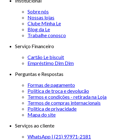
Institucional
Sobre nós
Nossas lojas
Clube Minha Le
Blog da Le
Trabalhe conosco
Serviço Financeiro
Cartão Le biscuit
Empréstimo Dim Dim
Perguntas e Respostas
Formas de pagamento
Política de troca e devolução
Termos e condições - retirada na Loja
Termos de compras internacionais
Politica de privacidade
Mapa do site
Serviços ao cliente
WhatsApp | (21) 97971-2181