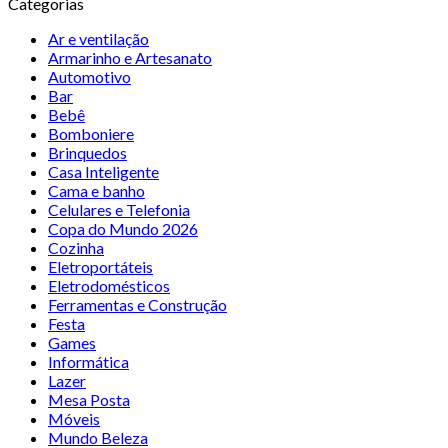
Categorias
Ar e ventilação
Armarinho e Artesanato
Automotivo
Bar
Bebê
Bomboniere
Brinquedos
Casa Inteligente
Cama e banho
Celulares e Telefonia
Copa do Mundo 2026
Cozinha
Eletroportáteis
Eletrodomésticos
Ferramentas e Construção
Festa
Games
Informática
Lazer
Mesa Posta
Móveis
Mundo Beleza