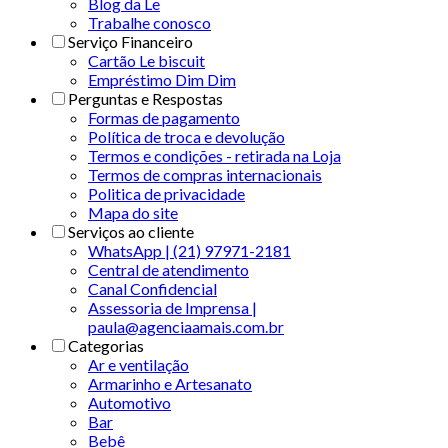
Blog da Le
Trabalhe conosco
Serviço Financeiro
Cartão Le biscuit
Empréstimo Dim Dim
Perguntas e Respostas
Formas de pagamento
Política de troca e devolução
Termos e condições - retirada na Loja
Termos de compras internacionais
Politica de privacidade
Mapa do site
Serviços ao cliente
WhatsApp | (21) 97971-2181
Central de atendimento
Canal Confidencial
Assessoria de Imprensa |
paula@agenciaamais.com.br
Categorias
Ar e ventilação
Armarinho e Artesanato
Automotivo
Bar
Bebê