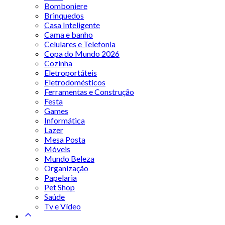
Bomboniere
Brinquedos
Casa Inteligente
Cama e banho
Celulares e Telefonia
Copa do Mundo 2026
Cozinha
Eletroportáteis
Eletrodomésticos
Ferramentas e Construção
Festa
Games
Informática
Lazer
Mesa Posta
Móveis
Mundo Beleza
Organização
Papelaria
Pet Shop
Saúde
Tv e Vídeo