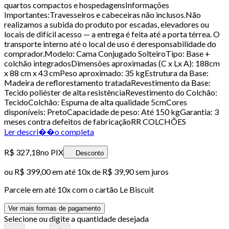
quartos compactos e hospedagensInformações
Importantes:Travesseiros e cabeceiras não inclusos.Não
realizamos a subida do produto por escadas, elevadores ou
locais de difícil acesso — a entrega é feita até a porta térrea. O
transporte interno até o local de uso é deresponsabilidade do
comprador.Modelo: Cama Conjugado SolteiroTipo: Base +
colchão integradosDimensões aproximadas (C x Lx A): 188cm
x 88 cm x 43 cmPeso aproximado: 35 kgEstrutura da Base:
Madeira de reflorestamento tratadaRevestimento da Base:
Tecido poliéster de alta resistênciaRevestimento do Colchão:
TecidoColchão: Espuma de alta qualidade 5cmCores
disponíveis: PretoCapacidade de peso: Até 150 kgGarantia: 3
meses contra defeitos de fabricaçãoRR COLCHÕES
Ler descri��o completa
R$ 327,18
no PIX
Desconto
ou
R$ 399,00
em até
10x de R$ 39,90 sem juros
Parcele em até
10
x com o cartão
Le Biscuit
Ver mais formas de pagamento
Selecione ou digite a quantidade desejada