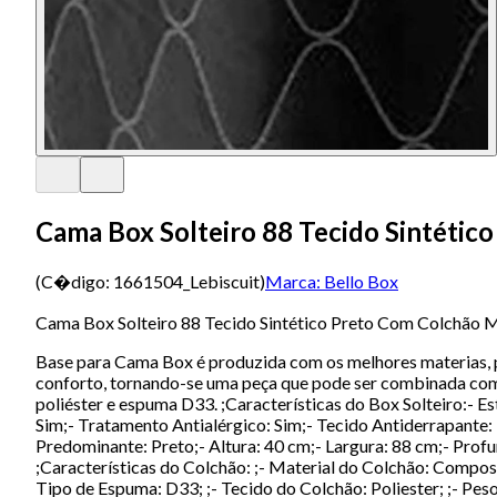
Cama Box Solteiro 88 Tecido Sintétic
(C�digo:
1661504_Lebiscuit
)
Marca:
Bello Box
Cama Box Solteiro 88 Tecido Sintético Preto Com Colchão 
Base para Cama Box é produzida com os melhores materias, pr
conforto, tornando-se uma peça que pode ser combinada com
poliéster e espuma D33. ;Características do Box Solteiro:- E
Sim;- Tratamento Antialérgico: Sim;- Tecido Antiderrapante
Predominante: Preto;- Altura: 40 cm;- Largura: 88 cm;- Profun
;Características do Colchão: ;- Material do Colchão: Compos
Tipo de Espuma: D33; ;- Tecido do Colchão: Poliester; ;- Pes