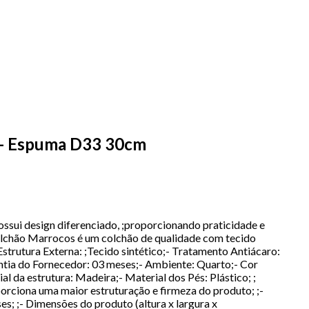
r - Espuma D33 30cm
ssui design diferenciado, ;proporcionando praticidade e
olchão Marrocos é um colchão de qualidade com tecido
strutura Externa: ;Tecido sintético;- Tratamento Antiácaro:
ntia do Fornecedor: 03 meses;- Ambiente: Quarto;- Cor
l da estrutura: Madeira;- Material dos Pés: Plástico; ;
orciona uma maior estruturação e firmeza do produto; ;-
s; ;- Dimensões do produto (altura x largura x