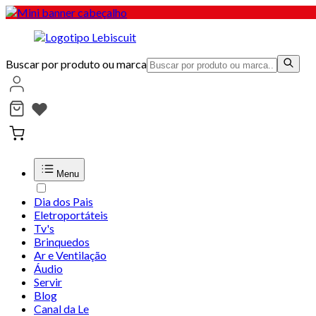
Buscar por produto ou marca
Menu
Dia dos Pais
Eletroportáteis
Tv's
Brinquedos
Ar e Ventilação
Áudio
Servir
Blog
Canal da Le