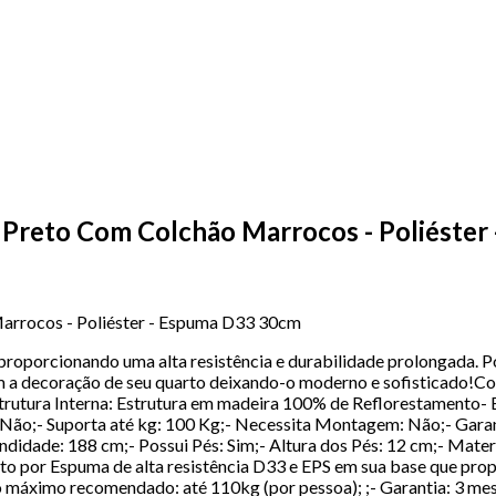
o Preto Com Colchão Marrocos - Poliéste
Marrocos - Poliéster - Espuma D33 30cm
oporcionando uma alta resistência e durabilidade prolongada. Po
 a decoração de seu quarto deixando-o moderno e sofisticado!C
strutura Interna: Estrutura em madeira 100% de Reflorestamento- E
: Não;- Suporta até kg: 100 Kg;- Necessita Montagem: Não;- Gara
didade: 188 cm;- Possui Pés: Sim;- Altura dos Pés: 12 cm;- Materia
to por Espuma de alta resistência D33 e EPS em sua base que prop
o máximo recomendado: até 110kg (por pessoa); ;- Garantia: 3 mese