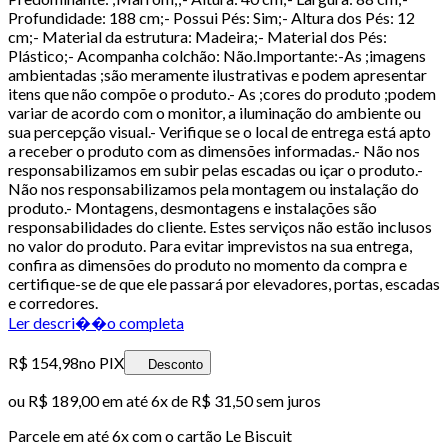
Profundidade: 188 cm;- Possui Pés: Sim;- Altura dos Pés: 12
cm;- Material da estrutura: Madeira;- Material dos Pés:
Plástico;- Acompanha colchão: Não.Importante:-As ;imagens
ambientadas ;são meramente ilustrativas e podem apresentar
itens que não compõe o produto.- As ;cores do produto ;podem
variar de acordo com o monitor, a iluminação do ambiente ou
sua percepção visual.- Verifique se o local de entrega está apto
a receber o produto com as dimensões informadas.- Não nos
responsabilizamos em subir pelas escadas ou içar o produto.-
Não nos responsabilizamos pela montagem ou instalação do
produto.- Montagens, desmontagens e instalações são
responsabilidades do cliente. Estes serviços não estão inclusos
no valor do produto. Para evitar imprevistos na sua entrega,
confira as dimensões do produto no momento da compra e
certifique-se de que ele passará por elevadores, portas, escadas
e corredores.
Ler descri��o completa
R$ 154,98
no PIX
Desconto
ou
R$ 189,00
em até
6x de R$ 31,50 sem juros
Parcele em até
6
x com o cartão
Le Biscuit