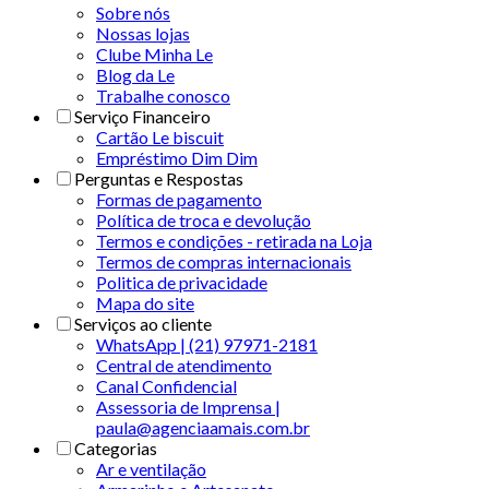
Sobre nós
Nossas lojas
Clube Minha Le
Blog da Le
Trabalhe conosco
Serviço Financeiro
Cartão Le biscuit
Empréstimo Dim Dim
Perguntas e Respostas
Formas de pagamento
Política de troca e devolução
Termos e condições - retirada na Loja
Termos de compras internacionais
Politica de privacidade
Mapa do site
Serviços ao cliente
WhatsApp | (21) 97971-2181
Central de atendimento
Canal Confidencial
Assessoria de Imprensa |
paula@agenciaamais.com.br
Categorias
Ar e ventilação