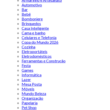
Armarinho e Artesanato
Automotivo
Bar
Bebê
Bomboniere
Brinquedos
Casa Inteligente
Cama e banho
Celulares e Telefonia
Copa do Mundo 2026
Cozinha
Eletroportáteis
Eletrodomésticos
Ferramentas e Construção
Festa
Games
Informática
Lazer
Mesa Posta
Móveis
Mundo Beleza
Organização
Papelaria
Pet Shop