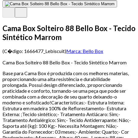
Cama Box Solteiro 88 Bello Box - Tecido
Sintético Marrom
(C�digo:
1666477_Lebiscuit
)
Marca:
Bello Box
Cama Box Solteiro 88 Bello Box - Tecido Sintético Marrom
Base para Cama Box é produzida com os melhores materias,
proporcionando uma alta resistência e durabilidade
prolongada. Possui design diferenciado, ;proporcionando
praticidade e conforto, tornando-se uma peça que pode ser
combinada com a decoração de seu quarto deixando-o
moderno e sofisticado!Características:- Estrutura Interna:
Estrutura em madeira 100% de Reflorestamento- Estrutura
Externa: ;Tecido sintético;- Tratamento Antiácaro: Sim;-
Tratamento Antialérgico: Sim;- Tecido Antiderrapante: Não;-
Suporta até (kg): 100 Kg;- Necessita Montagem: Não;-
Garantia do Fornecedor: 03 meses;- Ambiente: Quarto;- Cor
Predominante: ;Marrom;;- Altura: 40 cm;- Largura: 88 cm;-