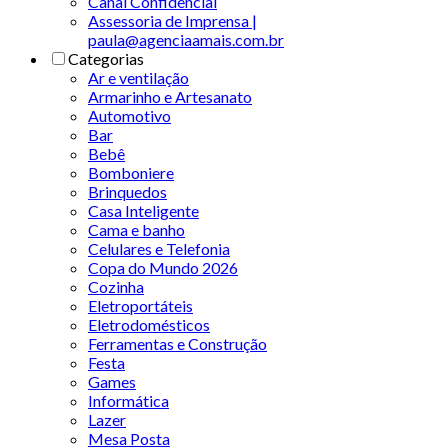
Canal Confidencial
Assessoria de Imprensa |
paula@agenciaamais.com.br
Categorias
Ar e ventilação
Armarinho e Artesanato
Automotivo
Bar
Bebê
Bomboniere
Brinquedos
Casa Inteligente
Cama e banho
Celulares e Telefonia
Copa do Mundo 2026
Cozinha
Eletroportáteis
Eletrodomésticos
Ferramentas e Construção
Festa
Games
Informática
Lazer
Mesa Posta