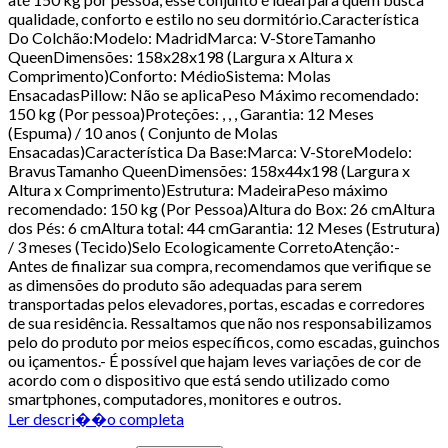
qualidade, conforto e estilo no seu dormitório.Característica
Do Colchão:Modelo: MadridMarca: V-StoreTamanho
QueenDimensões: 158x28x198 (Largura x Altura x
Comprimento)Conforto: MédioSistema: Molas
EnsacadasPillow: Não se aplicaPeso Máximo recomendado:
150 kg (Por pessoa)Proteções: , , , Garantia: 12 Meses
(Espuma) / 10 anos ( Conjunto de Molas
Ensacadas)Característica Da Base:Marca: V-StoreModelo:
BravusTamanho QueenDimensões: 158x44x198 (Largura x
Altura x Comprimento)Estrutura: MadeiraPeso máximo
recomendado: 150 kg (Por Pessoa)Altura do Box: 26 cmAltura
dos Pés: 6 cmAltura total: 44 cmGarantia: 12 Meses (Estrutura)
/ 3 meses (Tecido)Selo Ecologicamente CorretoAtenção:-
Antes de finalizar sua compra, recomendamos que verifique se
as dimensões do produto são adequadas para serem
transportadas pelos elevadores, portas, escadas e corredores
de sua residência. Ressaltamos que não nos responsabilizamos
pelo do produto por meios específicos, como escadas, guinchos
ou içamentos.- É possível que hajam leves variações de cor de
acordo com o dispositivo que está sendo utilizado como
smartphones, computadores, monitores e outros.
Ler descri��o completa