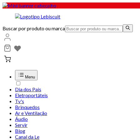
Buscar por produto ou marca
Menu
Dia dos Pais
Eletroportáteis
Tv's
Brinquedos
Ar e Ventilação
Áudio
Servir
Blog
Canal da Le