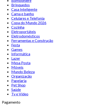
Bomboniere
Brinquedos
Casa Inteligente
Cama e banho
Celulares e Telefonia
Copa do Mundo 2026
Cozinha
Eletroportáteis
Eletrodomésticos
Ferramentas e Construção
Festa
Games
Informática
Lazer
Mesa Posta
Móveis
Mundo Beleza
Organização
Papelaria
Pet Shop
Saúde
Tv e Vídeo
Pagamento