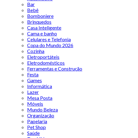
Bar
Bebê
Bomboniere
Brinquedos
Casa Inteligente
Cama e banho
Celulares e Telefonia
Copa do Mundo 2026
Cozinha
Eletroportáteis
Eletrodomésticos
Ferramentas e Construção
Festa
Games
Informática
Lazer
Mesa Posta
Móveis
Mundo Beleza
Organização
Papelaria
Pet Shop
Saúde