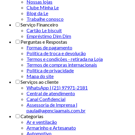
Nossas lojas
Clube Minha Le
Blog da Le
Trabalhe conosco
Serviço Financeiro
Cartão Le biscuit
Empréstimo Dim Dim
Perguntas e Respostas
Formas de pagamento
Política de troca e devolução
Termos e condições - retirada na Loja
Termos de compras internacionais
Politica de privacidade
Mapa do site
Serviços ao cliente
WhatsApp | (21) 97971-2181
Central de atendimento
Canal Confidencial
Assessoria de Imprensa |
paula@agenciaamais.com.br
Categorias
Ar e ventilação
Armarinho e Artesanato
Automotivo