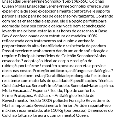
Ensacadas SerenePrime Sonnolux 158x198x65O Colchão
Queen Molas Ensacadas SerenePrime Sonnolux oferece uma
experiência de sono excepcionalmente confortável e suporte
personalizado para noites de descanso revitalizante. Contando
com molas ensacadas e espuma, ele é a opção perfeita para
acomodar bem seu corpo e deixar você bem aconchegado,
levando maior bem-estar às suas horas de descanso.A Base
Box é confeccionada com estrutura de madeira 100%
reflorestada com tratamentos anticupim e antimofo,
proporcionando alta durabilidade e resistência do produto.
Possui excelente acabamento dando um ar de sofisticação e
requinte.Principais benefícios do Colchão Sonnolux:Molas
ensacadas ? adaptação ideal ao corpo e redução de
ruídos;Suporte firme ? mantém a postura correta e previne
dores nas costas;Proteção antiácaro, antifungo e antialérgica ?
mais saúde e bem-estar;Durabilidade prolongada ? estrutura
resistente com materiais de qualidade.Especificações Técnicas
Colchão:Marca: SerenePrimeModelo: SonnoluxMatéria prima:
Mola Ensacada / Espuma / Tecido;Tipo de conforto:
Firme;Proteções: Antiácaro - AntialérgicoTecido de
Revestimento: Tecido 100% poliésterForração Revestimento:
Malha ImportadaRevestimento Inferior: AntiderrapantePeso
máximo recomendado: até 110 Kg (por pessoa);Dimensões do
Colchão (altura x largura x comprimento) Queen: