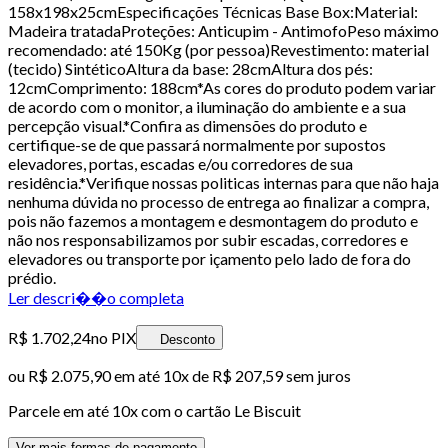
158x198x25cmEspecificações Técnicas Base Box:Material:
Madeira tratadaProteções: Anticupim - AntimofoPeso máximo
recomendado: até 150Kg (por pessoa)Revestimento: material
(tecido) SintéticoAltura da base: 28cmAltura dos pés:
12cmComprimento: 188cm*As cores do produto podem variar
de acordo com o monitor, a iluminação do ambiente e a sua
percepção visual.*Confira as dimensões do produto e
certifique-se de que passará normalmente por supostos
elevadores, portas, escadas e/ou corredores de sua
residência.*Verifique nossas politicas internas para que não haja
nenhuma dúvida no processo de entrega ao finalizar a compra,
pois não fazemos a montagem e desmontagem do produto e
não nos responsabilizamos por subir escadas, corredores e
elevadores ou transporte por içamento pelo lado de fora do
prédio.
Ler descri��o completa
R$ 1.702,24
no PIX
Desconto
ou
R$ 2.075,90
em até
10x de R$ 207,59 sem juros
Parcele em até
10
x com o cartão
Le Biscuit
Ver mais formas de pagamento