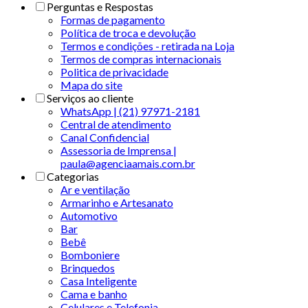
Perguntas e Respostas
Formas de pagamento
Política de troca e devolução
Termos e condições - retirada na Loja
Termos de compras internacionais
Politica de privacidade
Mapa do site
Serviços ao cliente
WhatsApp | (21) 97971-2181
Central de atendimento
Canal Confidencial
Assessoria de Imprensa |
paula@agenciaamais.com.br
Categorias
Ar e ventilação
Armarinho e Artesanato
Automotivo
Bar
Bebê
Bomboniere
Brinquedos
Casa Inteligente
Cama e banho
Celulares e Telefonia