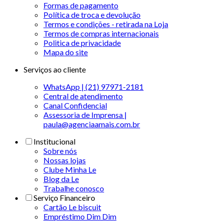
Formas de pagamento
Política de troca e devolução
Termos e condições - retirada na Loja
Termos de compras internacionais
Politica de privacidade
Mapa do site
Serviços ao cliente
WhatsApp | (21) 97971-2181
Central de atendimento
Canal Confidencial
Assessoria de Imprensa |
paula@agenciaamais.com.br
Institucional
Sobre nós
Nossas lojas
Clube Minha Le
Blog da Le
Trabalhe conosco
Serviço Financeiro
Cartão Le biscuit
Empréstimo Dim Dim