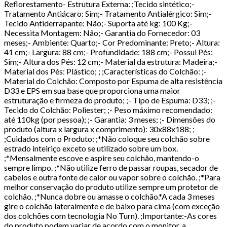
Reflorestamento- Estrutura Externa: ;Tecido sintético;-
Tratamento Antiácaro: Sim;- Tratamento Antialérgico: Sim;-
Tecido Antiderrapante: Não;- Suporta até kg: 100 Kg;-
Necessita Montagem: Não;- Garantia do Fornecedor: 03
meses;- Ambiente: Quarto;- Cor Predominante: Preto;- Altura:
41 cm;- Largura: 88 cm;- Profundidade: 188 cm;- Possui Pés:
Sim;- Altura dos Pés: 12 cm;- Material da estrutura: Madeira;-
Material dos Pés: Plástico; ; ;Características do Colchão: ;-
Material do Colchão: Composto por Espuma de alta resistência
D33 e EPS em sua base que proporciona uma maior
estruturação e firmeza do produto; ;- Tipo de Espuma: D33; ;-
Tecido do Colchão: Poliester; ;- Peso máximo recomendado:
até 110kg (por pessoa); ;- Garantia: 3 meses; ;- Dimensões do
produto (altura x largura x comprimento): 30x88x188; ;
;Cuidados com o Produto: ;*Não coloque seu colchão sobre
estrado inteiriço exceto se utilizado sobre um box.
;*Mensalmente escove e aspire seu colchão, mantendo-o
sempre limpo. ;*Não utilize ferro de passar roupas, secador de
cabelos e outra fonte de calor ou vapor sobre o colchão. ;*Para
melhor conservação do produto utilize sempre um protetor de
colchão. ;*Nunca dobre ou amasse o colchão.*A cada 3 meses
gire o colchão lateralmente e de baixo para cima (com exceção
dos colchões com tecnologia No Turn). ;Importante:-As cores
do produto podem variar de acordo com o monitor, a