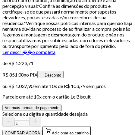
acordo com o monitor, a iluminação do ambiente e a sua
percepção visual.*Confira as dimensões do produto e
certifique-se de que passará normalmente por supostos
elevadores, portas, escadas e/ou corredores de sua
residência.*Verifique nossas politicas internas para que não haja
nenhuma dúvida no processo de ao finalizar a compra, pois não
fazemos a montagem e desmontagem do produto e não nos
responsabilizamos por subir escadas, corredores e elevadores
ou transporte por içamento pelo lado de fora do prédio.
Ler descri��o completa
de
R$ 1.223,71
R$ 851,08
no PIX
Desconto
ou
R$ 1.037,90
em até
10x de R$ 103,79 sem juros
Parcele em até
10
x com o cartão
Le Biscuit
Ver mais formas de pagamento
Selecione ou digite a quantidade desejada
COMPRAR AGORA
Adicionar ao carrinho