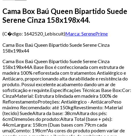
Cama Box Baú Queen Bipartido Suede
Serene Cinza 158x198x44.
(C�digo:
1642520_Lebiscuit
)
Marca:
SerenePrime
Cama Box Baú Queen Bipartido Suede Serene Cinza
158x198x44
Cama Box Baú Queen Bipartido Suede Serene Cinza
158x198x44A Base Box é confeccionada com estrutura de
madeira 100% reflorestada com tratamentos Antialérgico e
Antiácaro, proporcionando alta durabilidade e resistência do
produto. Possui excelente acabamento dando um ar de
sofisticação e requinte.Especificações Técnicas Base Box:Cor:
CinzaMaterial: Estrutura blindada em madeira 100% de
ReflorestamentoProteções: Antialérgico - AntiácaroPeso
máximo Recomendado: até 150kgRevestimento: Material
(tecido) SuedeAltura da base: 38cmAltura dos pés:
6cmDimensões do produto:Altura Total (base + pés):
44cmLargura: 158cm (Duas bases com 79cm cada
uma)Comnto: 198cm*As cores do produto podem variar de