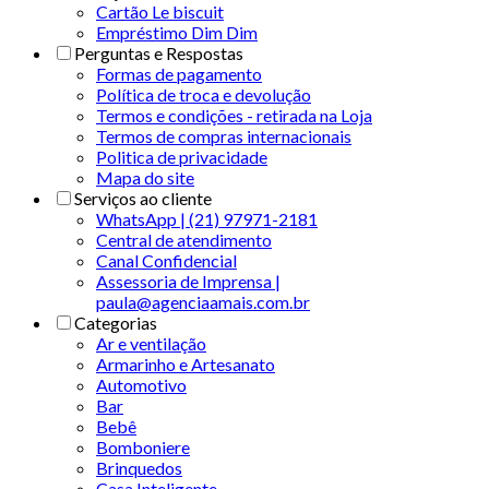
Cartão Le biscuit
Empréstimo Dim Dim
Perguntas e Respostas
Formas de pagamento
Política de troca e devolução
Termos e condições - retirada na Loja
Termos de compras internacionais
Politica de privacidade
Mapa do site
Serviços ao cliente
WhatsApp | (21) 97971-2181
Central de atendimento
Canal Confidencial
Assessoria de Imprensa |
paula@agenciaamais.com.br
Categorias
Ar e ventilação
Armarinho e Artesanato
Automotivo
Bar
Bebê
Bomboniere
Brinquedos
Casa Inteligente