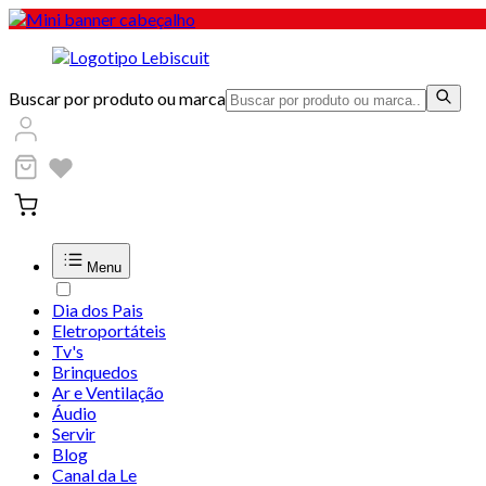
Buscar por produto ou marca
Menu
Dia dos Pais
Eletroportáteis
Tv's
Brinquedos
Ar e Ventilação
Áudio
Servir
Blog
Canal da Le