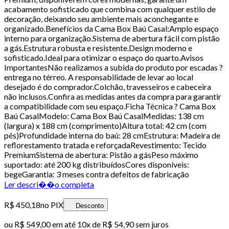
acabamento sofisticado que combina com qualquer estilo de
decoração, deixando seu ambiente mais aconchegante e
organizado.Benefícios da Cama Box Baú Casal:Amplo espaço
interno para organização.Sistema de abertura fácil com pistão
a gás.Estrutura robusta e resistente.Design moderno e
sofisticado.Ideal para otimizar o espaço do quarto.Avisos
ImportantesNão realizamos a subida do produto por escadas ?
entrega no térreo. A responsabilidade de levar ao local
desejado é do comprador.Colchão, travesseiros e cabeceira
não inclusos.Confira as medidas antes da compra para garantir
a compatibilidade com seu espaço.Ficha Técnica ? Cama Box
Baú CasalModelo: Cama Box Baú CasalMedidas: 138 cm
(largura) x 188 cm (comprimento)Altura total: 42 cm (com
pés)Profundidade interna do baú: 28 cmEstrutura: Madeira de
reflorestamento tratada e reforçadaRevestimento: Tecido
PremiumSistema de abertura: Pistão a gásPeso máximo
suportado: até 200 kg distribuídosCores disponíveis:
begeGarantia: 3 meses contra defeitos de fabricação
Ler descri��o completa
R$ 450,18
no PIX
Desconto
ou
R$ 549,00
em até
10x de R$ 54,90 sem juros