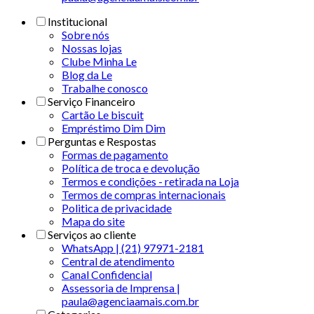
Institucional
Sobre nós
Nossas lojas
Clube Minha Le
Blog da Le
Trabalhe conosco
Serviço Financeiro
Cartão Le biscuit
Empréstimo Dim Dim
Perguntas e Respostas
Formas de pagamento
Política de troca e devolução
Termos e condições - retirada na Loja
Termos de compras internacionais
Politica de privacidade
Mapa do site
Serviços ao cliente
WhatsApp | (21) 97971-2181
Central de atendimento
Canal Confidencial
Assessoria de Imprensa |
paula@agenciaamais.com.br