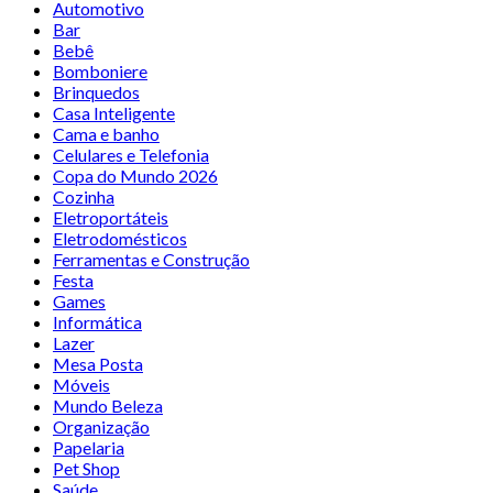
Automotivo
Bar
Bebê
Bomboniere
Brinquedos
Casa Inteligente
Cama e banho
Celulares e Telefonia
Copa do Mundo 2026
Cozinha
Eletroportáteis
Eletrodomésticos
Ferramentas e Construção
Festa
Games
Informática
Lazer
Mesa Posta
Móveis
Mundo Beleza
Organização
Papelaria
Pet Shop
Saúde