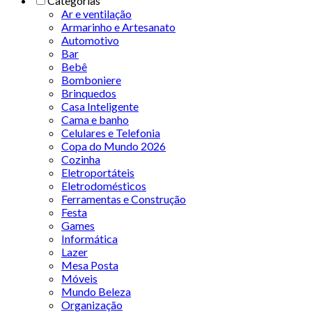
Categorias
Ar e ventilação
Armarinho e Artesanato
Automotivo
Bar
Bebê
Bomboniere
Brinquedos
Casa Inteligente
Cama e banho
Celulares e Telefonia
Copa do Mundo 2026
Cozinha
Eletroportáteis
Eletrodomésticos
Ferramentas e Construção
Festa
Games
Informática
Lazer
Mesa Posta
Móveis
Mundo Beleza
Organização