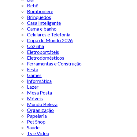
Bebê
Bomboniere
Brinquedos
Casa Inteligente
Cama e banho
Celulares e Telefonia
Copa do Mundo 2026
Cozinha
Eletroportáteis
Eletrodomésticos
Ferramentas e Construção
Festa
Games
Informática
Lazer
Mesa Posta
Móveis
Mundo Beleza
Organização
Papelaria
Pet Shop
Saúde
Tv e Vídeo