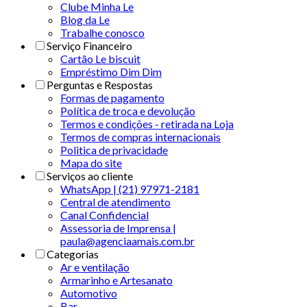
Clube Minha Le
Blog da Le
Trabalhe conosco
Serviço Financeiro
Cartão Le biscuit
Empréstimo Dim Dim
Perguntas e Respostas
Formas de pagamento
Política de troca e devolução
Termos e condições - retirada na Loja
Termos de compras internacionais
Politica de privacidade
Mapa do site
Serviços ao cliente
WhatsApp | (21) 97971-2181
Central de atendimento
Canal Confidencial
Assessoria de Imprensa |
paula@agenciaamais.com.br
Categorias
Ar e ventilação
Armarinho e Artesanato
Automotivo
Bar