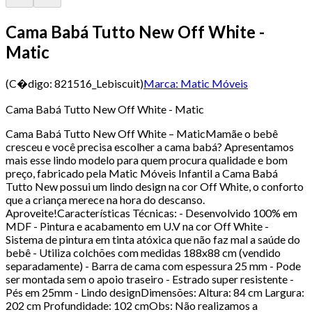
Cama Babá Tutto New Off White -
Matic
(C�digo:
821516_Lebiscuit
)
Marca:
Matic Móveis
Cama Babá Tutto New Off White - Matic
Cama Babá Tutto New Off White – MaticMamãe o bebê
cresceu e você precisa escolher a cama babá? Apresentamos
mais esse lindo modelo para quem procura qualidade e bom
preço, fabricado pela Matic Móveis Infantil a Cama Babá
Tutto New possui um lindo design na cor Off White, o conforto
que a criança merece na hora do descanso.
Aproveite!Características Técnicas: - Desenvolvido 100% em
MDF - Pintura e acabamento em U.V na cor Off White -
Sistema de pintura em tinta atóxica que não faz mal a saúde do
bebê - Utiliza colchões com medidas 188x88 cm (vendido
separadamente) - Barra de cama com espessura 25 mm - Pode
ser montada sem o apoio traseiro - Estrado super resistente -
Pés em 25mm - Lindo designDimensões: Altura: 84 cm Largura:
202 cm Profundidade: 102 cmObs: Não realizamos a