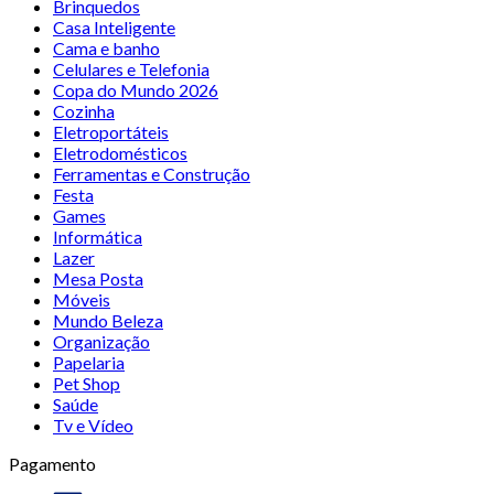
Brinquedos
Casa Inteligente
Cama e banho
Celulares e Telefonia
Copa do Mundo 2026
Cozinha
Eletroportáteis
Eletrodomésticos
Ferramentas e Construção
Festa
Games
Informática
Lazer
Mesa Posta
Móveis
Mundo Beleza
Organização
Papelaria
Pet Shop
Saúde
Tv e Vídeo
Pagamento