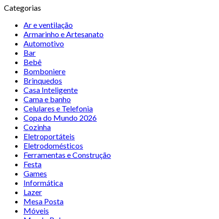
Categorias
Ar e ventilação
Armarinho e Artesanato
Automotivo
Bar
Bebê
Bomboniere
Brinquedos
Casa Inteligente
Cama e banho
Celulares e Telefonia
Copa do Mundo 2026
Cozinha
Eletroportáteis
Eletrodomésticos
Ferramentas e Construção
Festa
Games
Informática
Lazer
Mesa Posta
Móveis