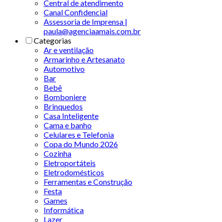
Central de atendimento
Canal Confidencial
Assessoria de Imprensa |
paula@agenciaamais.com.br
Categorias
Ar e ventilação
Armarinho e Artesanato
Automotivo
Bar
Bebê
Bomboniere
Brinquedos
Casa Inteligente
Cama e banho
Celulares e Telefonia
Copa do Mundo 2026
Cozinha
Eletroportáteis
Eletrodomésticos
Ferramentas e Construção
Festa
Games
Informática
Lazer