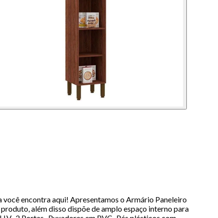
a você encontra aqui! Apresentamos o Armário Paneleiro
 produto, além disso dispõe de amplo espaço interno para
 U.V- 2 Portas- Puxadores em PVC- Pés plásticos com