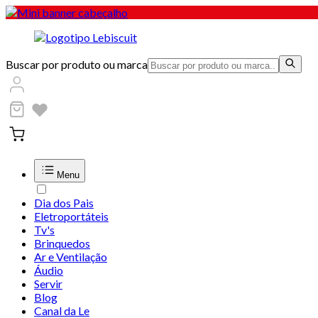
Buscar por produto ou marca
Menu
Dia dos Pais
Eletroportáteis
Tv's
Brinquedos
Ar e Ventilação
Áudio
Servir
Blog
Canal da Le