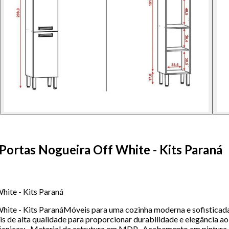
Portas Nogueira Off White - Kits Paraná
hite - Kits Paraná
hite - Kits ParanáMóveis para uma cozinha moderna e sofisticad
s de alta qualidade para proporcionar durabilidade e elegância ao
 Técnicas:- Material da estrutura em MDP- Acabamento em pintura