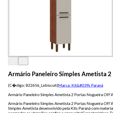
Armário Paneleiro Simples Ametista 2 
(C�digo:
822656_Lebiscuit
)
Marca:
Kit&#039s Paraná
Armário Paneleiro Simples Ametista 2 Portas Nogueira Off W
Armário Paneleiro Simples Ametista 2 Portas Nogueira Off W
Simples Ametista desenvolvido pela Kits Paraná com materiai
acomodar os utensílios,confira e aproveite!Características