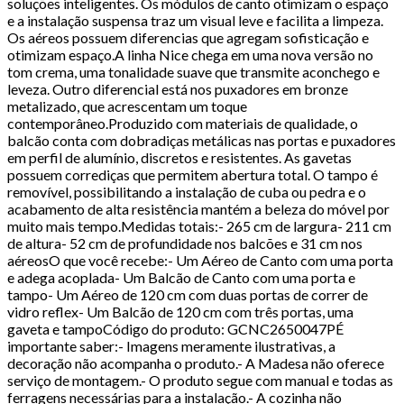
soluções inteligentes. Os módulos de canto otimizam o espaço
e a instalação suspensa traz um visual leve e facilita a limpeza.
Os aéreos possuem diferencias que agregam sofisticação e
otimizam espaço.A linha Nice chega em uma nova versão no
tom crema, uma tonalidade suave que transmite aconchego e
leveza. Outro diferencial está nos puxadores em bronze
metalizado, que acrescentam um toque
contemporâneo.Produzido com materiais de qualidade, o
balcão conta com dobradiças metálicas nas portas e puxadores
em perfil de alumínio, discretos e resistentes. As gavetas
possuem corrediças que permitem abertura total. O tampo é
removível, possibilitando a instalação de cuba ou pedra e o
acabamento de alta resistência mantém a beleza do móvel por
muito mais tempo.Medidas totais:- 265 cm de largura- 211 cm
de altura- 52 cm de profundidade nos balcões e 31 cm nos
aéreosO que você recebe:- Um Aéreo de Canto com uma porta
e adega acoplada- Um Balcão de Canto com uma porta e
tampo- Um Aéreo de 120 cm com duas portas de correr de
vidro reflex- Um Balcão de 120 cm com três portas, uma
gaveta e tampoCódigo do produto: GCNC2650047PÉ
importante saber:- Imagens meramente ilustrativas, a
decoração não acompanha o produto.- A Madesa não oferece
serviço de montagem.- O produto segue com manual e todas as
ferragens necessárias para a instalação.- A cozinha não