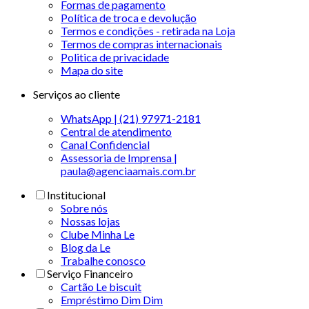
Formas de pagamento
Política de troca e devolução
Termos e condições - retirada na Loja
Termos de compras internacionais
Politica de privacidade
Mapa do site
Serviços ao cliente
WhatsApp | (21) 97971-2181
Central de atendimento
Canal Confidencial
Assessoria de Imprensa |
paula@agenciaamais.com.br
Institucional
Sobre nós
Nossas lojas
Clube Minha Le
Blog da Le
Trabalhe conosco
Serviço Financeiro
Cartão Le biscuit
Empréstimo Dim Dim