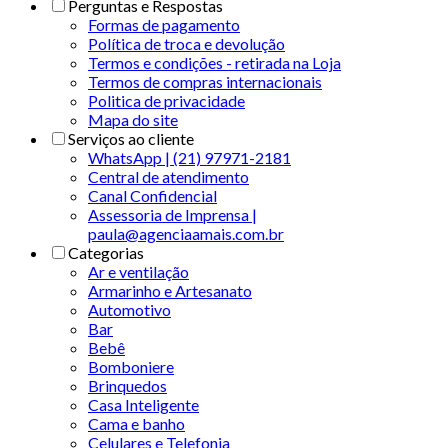
Perguntas e Respostas
Formas de pagamento
Política de troca e devolução
Termos e condições - retirada na Loja
Termos de compras internacionais
Politica de privacidade
Mapa do site
Serviços ao cliente
WhatsApp | (21) 97971-2181
Central de atendimento
Canal Confidencial
Assessoria de Imprensa |
paula@agenciaamais.com.br
Categorias
Ar e ventilação
Armarinho e Artesanato
Automotivo
Bar
Bebê
Bomboniere
Brinquedos
Casa Inteligente
Cama e banho
Celulares e Telefonia