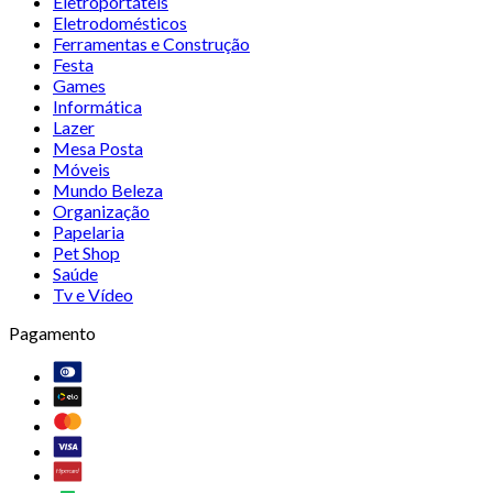
Eletroportáteis
Eletrodomésticos
Ferramentas e Construção
Festa
Games
Informática
Lazer
Mesa Posta
Móveis
Mundo Beleza
Organização
Papelaria
Pet Shop
Saúde
Tv e Vídeo
Pagamento