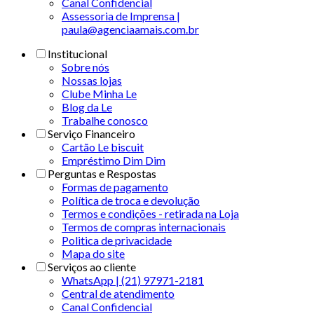
Canal Confidencial
Assessoria de Imprensa |
paula@agenciaamais.com.br
Institucional
Sobre nós
Nossas lojas
Clube Minha Le
Blog da Le
Trabalhe conosco
Serviço Financeiro
Cartão Le biscuit
Empréstimo Dim Dim
Perguntas e Respostas
Formas de pagamento
Política de troca e devolução
Termos e condições - retirada na Loja
Termos de compras internacionais
Politica de privacidade
Mapa do site
Serviços ao cliente
WhatsApp | (21) 97971-2181
Central de atendimento
Canal Confidencial