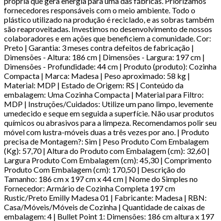
própria que gera energia para uma das fábricas. Priorizamos
fornecedores responsáveis com o meio ambiente. Todo o
plástico utilizado na produção é reciclado, e as sobras também
são reaproveitadas. Investimos no desenvolvimento de nossos
colaboradores e em ações que beneficiem a comunidade. Cor:
Preto | Garantia: 3 meses contra defeitos de fabricação |
Dimensões - Altura: 186 cm | Dimensões - Largura: 197 cm |
Dimensões - Profundidade: 44 cm | Produto (produto): Cozinha
Compacta | Marca: Madesa | Peso aproximado: 58 kg |
Material: MDP | Estado de Origem: RS | Conteúdo da
embalagem: Uma Cozinha Compacta | Material para Filtro:
MDP | Instruções/Cuidados: Utilize um pano limpo, levemente
umedecido e seque em seguida a superfície. Não usar produtos
químicos ou abrasivos para a limpeza. Recomendamos polir seu
móvel com lustra-móveis duas a três vezes por ano. | Produto
precisa de Montagem?: Sim | Peso Produto Com Embalagem
(Kg): 57,70 | Altura do Produto com Embalagem (cm): 32,60 |
Largura Produto Com Embalagem (cm): 45,30 | Comprimento
Produto Com Embalagem (cm): 170,50 | Descrição do
Tamanho: 186 cm x 197 cm x 44 cm | Nome do Simples no
Fornecedor: Armário de Cozinha Completa 197 cm
Rustic/Preto Emilly Madesa 01 | Fabricante: Madesa | RBN:
Casa/Móveis/Móveis de Cozinha | Quantidade de caixas de
embalagem: 4 | Bullet Point 1: Dimensões: 186 cm altura x 197