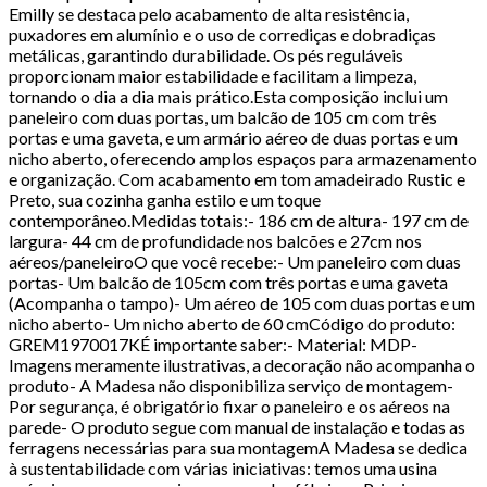
Emilly se destaca pelo acabamento de alta resistência,
puxadores em alumínio e o uso de corrediças e dobradiças
metálicas, garantindo durabilidade. Os pés reguláveis
proporcionam maior estabilidade e facilitam a limpeza,
tornando o dia a dia mais prático.Esta composição inclui um
paneleiro com duas portas, um balcão de 105 cm com três
portas e uma gaveta, e um armário aéreo de duas portas e um
nicho aberto, oferecendo amplos espaços para armazenamento
e organização. Com acabamento em tom amadeirado Rustic e
Preto, sua cozinha ganha estilo e um toque
contemporâneo.Medidas totais:- 186 cm de altura- 197 cm de
largura- 44 cm de profundidade nos balcões e 27cm nos
aéreos/paneleiroO que você recebe:- Um paneleiro com duas
portas- Um balcão de 105cm com três portas e uma gaveta
(Acompanha o tampo)- Um aéreo de 105 com duas portas e um
nicho aberto- Um nicho aberto de 60 cmCódigo do produto:
GREM1970017KÉ importante saber:- Material: MDP-
Imagens meramente ilustrativas, a decoração não acompanha o
produto- A Madesa não disponibiliza serviço de montagem-
Por segurança, é obrigatório fixar o paneleiro e os aéreos na
parede- O produto segue com manual de instalação e todas as
ferragens necessárias para sua montagemA Madesa se dedica
à sustentabilidade com várias iniciativas: temos uma usina