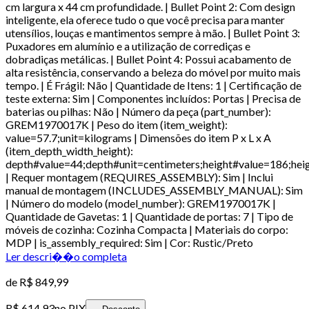
cm largura x 44 cm profundidade. | Bullet Point 2: Com design
inteligente, ela oferece tudo o que você precisa para manter
utensílios, louças e mantimentos sempre à mão. | Bullet Point 3:
Puxadores em alumínio e a utilização de corrediças e
dobradiças metálicas. | Bullet Point 4: Possui acabamento de
alta resistência, conservando a beleza do móvel por muito mais
tempo. | É Frágil: Não | Quantidade de Itens: 1 | Certificação de
teste externa: Sim | Componentes incluídos: Portas | Precisa de
baterias ou pilhas: Não | Número da peça (part_number):
GREM1970017K | Peso do item (item_weight):
value=57.7;unit=kilograms | Dimensões do item P x L x A
(item_depth_width_height):
depth#value=44;depth#unit=centimeters;height#value=186;hei
| Requer montagem (REQUIRES_ASSEMBLY): Sim | Inclui
manual de montagem (INCLUDES_ASSEMBLY_MANUAL): Sim
| Número do modelo (model_number): GREM1970017K |
Quantidade de Gavetas: 1 | Quantidade de portas: 7 | Tipo de
móveis de cozinha: Cozinha Compacta | Materiais do corpo:
MDP | is_assembly_required: Sim | Cor: Rustic/Preto
Ler descri��o completa
de
R$ 849,99
R$ 614,93
no PIX