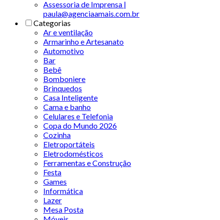
Assessoria de Imprensa |
paula@agenciaamais.com.br
Categorias
Ar e ventilação
Armarinho e Artesanato
Automotivo
Bar
Bebê
Bomboniere
Brinquedos
Casa Inteligente
Cama e banho
Celulares e Telefonia
Copa do Mundo 2026
Cozinha
Eletroportáteis
Eletrodomésticos
Ferramentas e Construção
Festa
Games
Informática
Lazer
Mesa Posta
Móveis