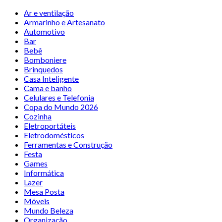
Ar e ventilação
Armarinho e Artesanato
Automotivo
Bar
Bebê
Bomboniere
Brinquedos
Casa Inteligente
Cama e banho
Celulares e Telefonia
Copa do Mundo 2026
Cozinha
Eletroportáteis
Eletrodomésticos
Ferramentas e Construção
Festa
Games
Informática
Lazer
Mesa Posta
Móveis
Mundo Beleza
Organização