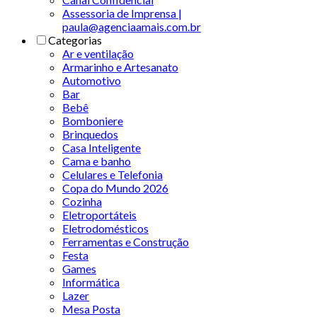
Assessoria de Imprensa |
paula@agenciaamais.com.br
Categorias
Ar e ventilação
Armarinho e Artesanato
Automotivo
Bar
Bebê
Bomboniere
Brinquedos
Casa Inteligente
Cama e banho
Celulares e Telefonia
Copa do Mundo 2026
Cozinha
Eletroportáteis
Eletrodomésticos
Ferramentas e Construção
Festa
Games
Informática
Lazer
Mesa Posta