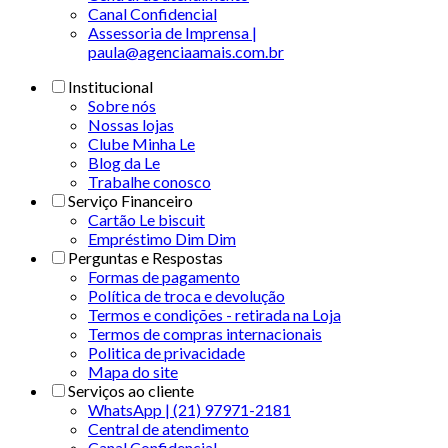
Canal Confidencial
Assessoria de Imprensa |
paula@agenciaamais.com.br
Institucional
Sobre nós
Nossas lojas
Clube Minha Le
Blog da Le
Trabalhe conosco
Serviço Financeiro
Cartão Le biscuit
Empréstimo Dim Dim
Perguntas e Respostas
Formas de pagamento
Política de troca e devolução
Termos e condições - retirada na Loja
Termos de compras internacionais
Politica de privacidade
Mapa do site
Serviços ao cliente
WhatsApp | (21) 97971-2181
Central de atendimento
Canal Confidencial