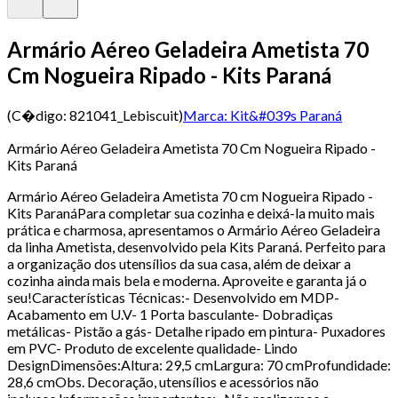
Armário Aéreo Geladeira Ametista 70
Cm Nogueira Ripado - Kits Paraná
(C�digo:
821041_Lebiscuit
)
Marca:
Kit&#039s Paraná
Armário Aéreo Geladeira Ametista 70 Cm Nogueira Ripado -
Kits Paraná
Armário Aéreo Geladeira Ametista 70 cm Nogueira Ripado -
Kits ParanáPara completar sua cozinha e deixá-la muito mais
prática e charmosa, apresentamos o Armário Aéreo Geladeira
da linha Ametista, desenvolvido pela Kits Paraná. Perfeito para
a organização dos utensílios da sua casa, além de deixar a
cozinha ainda mais bela e moderna. Aproveite e garanta já o
seu!Características Técnicas:- Desenvolvido em MDP-
Acabamento em U.V- 1 Porta basculante- Dobradiças
metálicas- Pistão a gás- Detalhe ripado em pintura- Puxadores
em PVC- Produto de excelente qualidade- Lindo
DesignDimensões:Altura: 29,5 cmLargura: 70 cmProfundidade:
28,6 cmObs. Decoração, utensílios e acessórios não