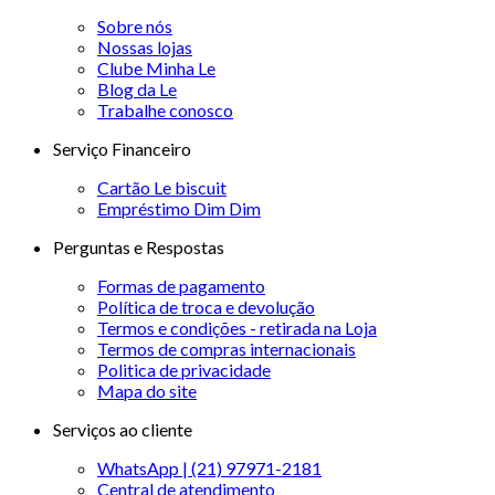
Sobre nós
Nossas lojas
Clube Minha Le
Blog da Le
Trabalhe conosco
Serviço Financeiro
Cartão Le biscuit
Empréstimo Dim Dim
Perguntas e Respostas
Formas de pagamento
Política de troca e devolução
Termos e condições - retirada na Loja
Termos de compras internacionais
Politica de privacidade
Mapa do site
Serviços ao cliente
WhatsApp | (21) 97971-2181
Central de atendimento