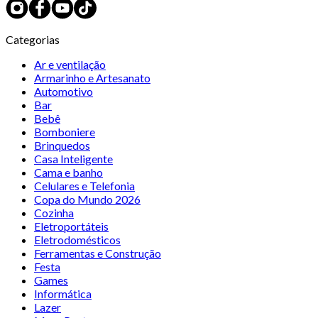
Categorias
Ar e ventilação
Armarinho e Artesanato
Automotivo
Bar
Bebê
Bomboniere
Brinquedos
Casa Inteligente
Cama e banho
Celulares e Telefonia
Copa do Mundo 2026
Cozinha
Eletroportáteis
Eletrodomésticos
Ferramentas e Construção
Festa
Games
Informática
Lazer