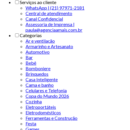
Serviços ao cliente
WhatsApp | (21) 97971-2181
Central de atendimento
Canal Confidencial
Assessoria de Imprensa |
paula@agenciaamais.com.br
Categorias
Ar e ventilação
Armarinho e Artesanato
Automotivo
Bar
Bebê
Bomboniere
Brinquedos
Casa Inteligente
Cama e banho
Celulares e Telefonia
Copa do Mundo 2026
Cozinha
Eletroportáteis
Eletrodomésticos
Ferramentas e Construção
Festa
Games