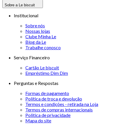
Sobre a Le biscuit
Institucional
Sobre nós
Nossas lojas
Clube Minha Le
Blog da Le
Trabalhe conosco
Serviço Financeiro
Cartão Le biscuit
Empréstimo Dim Dim
Perguntas e Respostas
Formas de pagamento
Política de troca e devolução
Termos e condições - retirada na Loja
Termos de compras internacionais
Politica de privacidade
Mapa do site