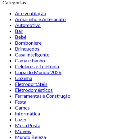
Categorias
Ar e ventilação
Armarinho e Artesanato
Automotivo
Bar
Bebê
Bomboniere
Brinquedos
Casa Inteligente
Cama e banho
Celulares e Telefonia
Copa do Mundo 2026
Cozinha
Eletroportáteis
Eletrodomésticos
Ferramentas e Construção
Festa
Games
Informática
Lazer
Mesa Posta
Móveis
Mundo Beleza