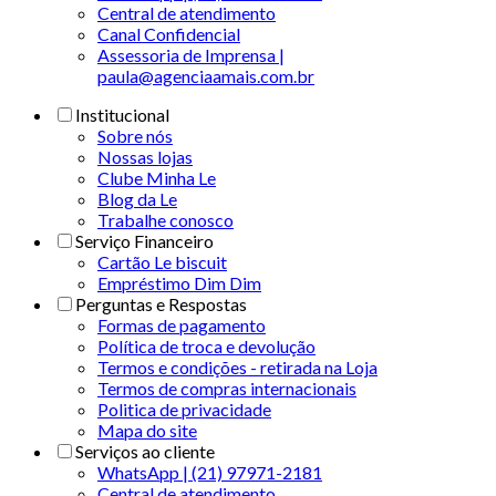
Central de atendimento
Canal Confidencial
Assessoria de Imprensa |
paula@agenciaamais.com.br
Institucional
Sobre nós
Nossas lojas
Clube Minha Le
Blog da Le
Trabalhe conosco
Serviço Financeiro
Cartão Le biscuit
Empréstimo Dim Dim
Perguntas e Respostas
Formas de pagamento
Política de troca e devolução
Termos e condições - retirada na Loja
Termos de compras internacionais
Politica de privacidade
Mapa do site
Serviços ao cliente
WhatsApp | (21) 97971-2181
Central de atendimento