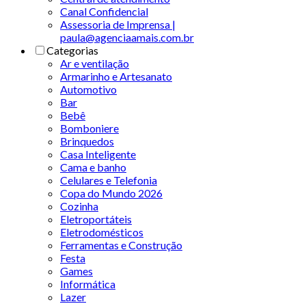
Canal Confidencial
Assessoria de Imprensa |
paula@agenciaamais.com.br
Categorias
Ar e ventilação
Armarinho e Artesanato
Automotivo
Bar
Bebê
Bomboniere
Brinquedos
Casa Inteligente
Cama e banho
Celulares e Telefonia
Copa do Mundo 2026
Cozinha
Eletroportáteis
Eletrodomésticos
Ferramentas e Construção
Festa
Games
Informática
Lazer