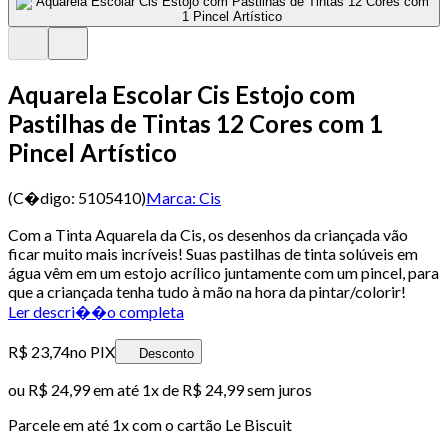
Aquarela Escolar Cis Estojo com
Pastilhas de Tintas 12 Cores com 1
Pincel Artístico
(C�digo:
5105410
)
Marca:
Cis
Com a Tinta Aquarela da Cis, os desenhos da criançada vão
ficar muito mais incríveis! Suas pastilhas de tinta solúveis em
água vêm em um estojo acrílico juntamente com um pincel, para
que a criançada tenha tudo à mão na hora da pintar/colorir!
Ler descri��o completa
R$ 23,74
no PIX
Desconto
ou
R$ 24,99
em até 1x de
R$ 24,99
sem juros
Parcele em até
1
x com o cartão
Le Biscuit