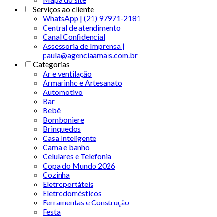
Serviços ao cliente
WhatsApp | (21) 97971-2181
Central de atendimento
Canal Confidencial
Assessoria de Imprensa |
paula@agenciaamais.com.br
Categorias
Ar e ventilação
Armarinho e Artesanato
Automotivo
Bar
Bebê
Bomboniere
Brinquedos
Casa Inteligente
Cama e banho
Celulares e Telefonia
Copa do Mundo 2026
Cozinha
Eletroportáteis
Eletrodomésticos
Ferramentas e Construção
Festa