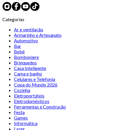
Categorias
Ar e ventilação
Armarinho e Artesanato
Automotivo
Bar
Bebê
Bomboniere
Brinquedos
Casa Inteligente
Cama e banho
Celulares e Telefonia
Copa do Mundo 2026
Cozinha
Eletroportáteis
Eletrodomésticos
Ferramentas e Construção
Festa
Games
Informática
Lazer