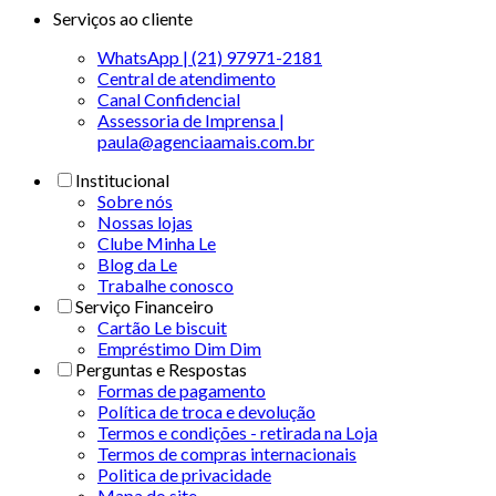
Serviços ao cliente
WhatsApp | (21) 97971-2181
Central de atendimento
Canal Confidencial
Assessoria de Imprensa |
paula@agenciaamais.com.br
Institucional
Sobre nós
Nossas lojas
Clube Minha Le
Blog da Le
Trabalhe conosco
Serviço Financeiro
Cartão Le biscuit
Empréstimo Dim Dim
Perguntas e Respostas
Formas de pagamento
Política de troca e devolução
Termos e condições - retirada na Loja
Termos de compras internacionais
Politica de privacidade
Mapa do site