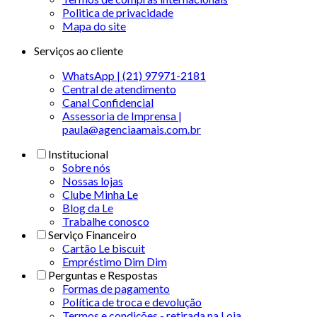
Politica de privacidade
Mapa do site
Serviços ao cliente
WhatsApp | (21) 97971-2181
Central de atendimento
Canal Confidencial
Assessoria de Imprensa |
paula@agenciaamais.com.br
Institucional
Sobre nós
Nossas lojas
Clube Minha Le
Blog da Le
Trabalhe conosco
Serviço Financeiro
Cartão Le biscuit
Empréstimo Dim Dim
Perguntas e Respostas
Formas de pagamento
Política de troca e devolução
Termos e condições - retirada na Loja