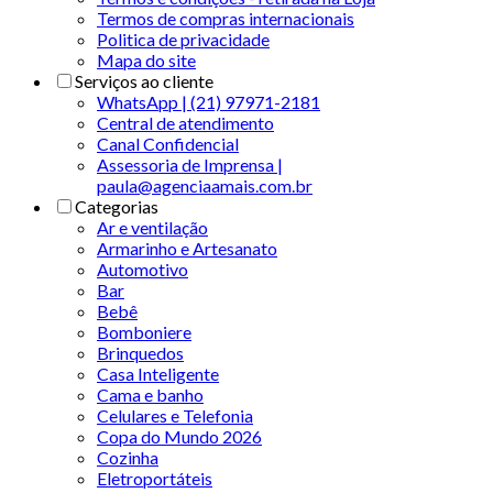
Termos de compras internacionais
Politica de privacidade
Mapa do site
Serviços ao cliente
WhatsApp | (21) 97971-2181
Central de atendimento
Canal Confidencial
Assessoria de Imprensa |
paula@agenciaamais.com.br
Categorias
Ar e ventilação
Armarinho e Artesanato
Automotivo
Bar
Bebê
Bomboniere
Brinquedos
Casa Inteligente
Cama e banho
Celulares e Telefonia
Copa do Mundo 2026
Cozinha
Eletroportáteis