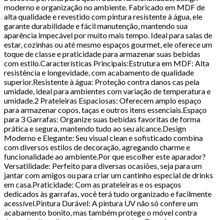
moderno e organização no ambiente. Fabricado em MDF de
alta qualidade e revestido com pintura resistente à água, ele
garante durabilidade e fácil manutenção, mantendo sua
aparência impecável por muito mais tempo. Ideal para salas de
estar, cozinhas ou até mesmo espaços gourmet, ele oferece um
toque de classe e praticidade para armazenar suas bebidas
com estilo.Características Principais:Estrutura em MDF: Alta
resistência e longevidade, com acabamento de qualidade
superior.Resistente à água: Proteção contra danos cas pela
umidade, ideal para ambientes com variação de temperatura e
umidade.2 Prateleiras Espaciosas: Oferecem amplo espaço
para armazenar copos, taças e outros itens essenciais.Espaço
para 3 Garrafas: Organize suas bebidas favoritas de forma
prática e segura, mantendo tudo ao seu alcance.Design
Moderno e Elegante: Seu visual clean e sofisticado combina
com diversos estilos de decoração, agregando charme e
funcionalidade ao ambiente.Por que escolher este aparador?
Versatilidade: Perfeito para diversas ocasiões, seja para um
jantar com amigos ou para criar um cantinho especial de drinks
em casa.Praticidade: Com as prateleiras e os espaços
dedicados às garrafas, você terá tudo organizado e facilmente
acessível.Pintura Durável: A pintura UV não só confere um
acabamento bonito, mas também protege o móvel contra