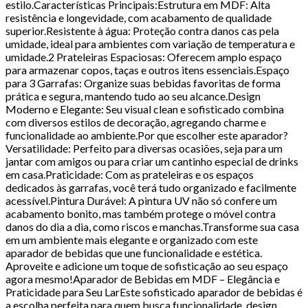
estilo.Características Principais:Estrutura em MDF: Alta
resistência e longevidade, com acabamento de qualidade
superior.Resistente à água: Proteção contra danos cas pela
umidade, ideal para ambientes com variação de temperatura e
umidade.2 Prateleiras Espaciosas: Oferecem amplo espaço
para armazenar copos, taças e outros itens essenciais.Espaço
para 3 Garrafas: Organize suas bebidas favoritas de forma
prática e segura, mantendo tudo ao seu alcance.Design
Moderno e Elegante: Seu visual clean e sofisticado combina
com diversos estilos de decoração, agregando charme e
funcionalidade ao ambiente.Por que escolher este aparador?
Versatilidade: Perfeito para diversas ocasiões, seja para um
jantar com amigos ou para criar um cantinho especial de drinks
em casa.Praticidade: Com as prateleiras e os espaços
dedicados às garrafas, você terá tudo organizado e facilmente
acessível.Pintura Durável: A pintura UV não só confere um
acabamento bonito, mas também protege o móvel contra
danos do dia a dia, como riscos e manchas.Transforme sua casa
em um ambiente mais elegante e organizado com este
aparador de bebidas que une funcionalidade e estética.
Aproveite e adicione um toque de sofisticação ao seu espaço
agora mesmo!Aparador de Bebidas em MDF – Elegância e
Praticidade para Seu LarEste sofisticado aparador de bebidas é
a escolha perfeita para quem busca funcionalidade, design