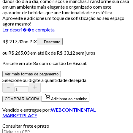
danos do dia a dia, como riscos e manchas.Transforme sua casa
em um ambiente mais elegante e organizado com este
aparador de bebidas que une funcionalidade e estética.
Aproveite e adicione um toque de sofisticação ao seu espaço
agora mesmo!
Ler descri��o completa
R$ 217,32
no PIX
Desconto
ou
R$ 265,03
em até
8x de R$ 33,12 sem juros
Parcele em até
8
x com o cartão
Le Biscuit
Ver mais formas de pagamento
Selecione ou digite a quantidade desejada
COMPRAR AGORA
Adicionar ao carrinho
Vendido e entregue por:
WEBCONTINENTAL
MARKETPLACE
Consultar frete e prazo