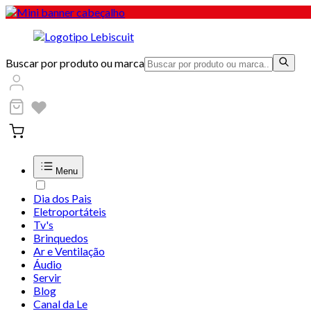
Buscar por produto ou marca
Menu
Dia dos Pais
Eletroportáteis
Tv's
Brinquedos
Ar e Ventilação
Áudio
Servir
Blog
Canal da Le