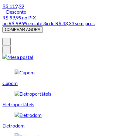
R$ 119,99
Desconto
R$ 99,99
no PIX
ou
R$ 99,99
em até
3x de R$ 33,33 sem juros
COMPRAR AGORA
Cupom
Eletroportáteis
Eletrodom