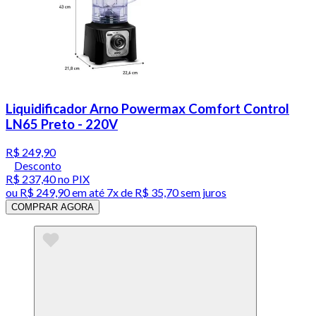
Liquidificador Arno Powermax Comfort Control
LN65 Preto - 220V
R$ 249,90
Desconto
R$ 237,40
no PIX
ou
R$ 249,90
em até
7x de R$ 35,70 sem juros
COMPRAR AGORA