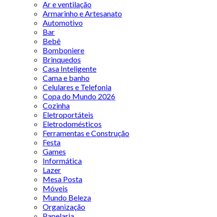
Ar e ventilação
Armarinho e Artesanato
Automotivo
Bar
Bebê
Bomboniere
Brinquedos
Casa Inteligente
Cama e banho
Celulares e Telefonia
Copa do Mundo 2026
Cozinha
Eletroportáteis
Eletrodomésticos
Ferramentas e Construção
Festa
Games
Informática
Lazer
Mesa Posta
Móveis
Mundo Beleza
Organização
Papelaria