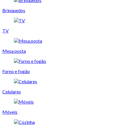
Brinquedos
TV
Mesa posta
Forno e fogão
Celulares
Móveis