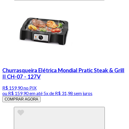
Churrasqueira Elétrica Mondial Pratic Steak & Grill
II CH-07 - 127V
R$ 159,90
no PIX
ou
R$ 159,90
em até
5x de R$ 31,98 sem juros
COMPRAR AGORA