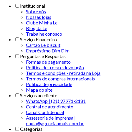
Institucional
Sobre nós
Nossas lojas
Clube Minha Le
Blog da Le
Trabalhe conosco
Serviço Financeiro
Cartão Le biscuit
Empréstimo Dim Dim
Perguntas e Respostas
Formas de pagamento
Política de troca e devolução
Termos e condições - retirada na Loja
Termos de compras internacionais
Politica de privacidade
Mapa do site
Serviços ao cliente
WhatsApp | (21) 97971-2181
Central de atendimento
Canal Confidencial
Assessoria de Imprensa |
paula@agenciaamais.com.br
Categorias