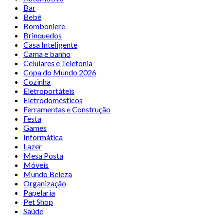
Bar
Bebê
Bomboniere
Brinquedos
Casa Inteligente
Cama e banho
Celulares e Telefonia
Copa do Mundo 2026
Cozinha
Eletroportáteis
Eletrodomésticos
Ferramentas e Construção
Festa
Games
Informática
Lazer
Mesa Posta
Móveis
Mundo Beleza
Organização
Papelaria
Pet Shop
Saúde