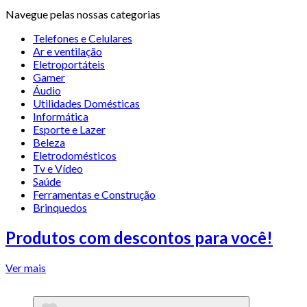
Navegue pelas nossas categorias
Telefones e Celulares
Ar e ventilação
Eletroportáteis
Gamer
Áudio
Utilidades Domésticas
Informática
Esporte e Lazer
Beleza
Eletrodomésticos
Tv e Vídeo
Saúde
Ferramentas e Construção
Brinquedos
Produtos com descontos para você!
Ver mais