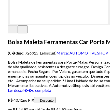
Bolsa Maleta Ferramentas Car Porta 
(C�digo:
726915_Lebiscuit
)
Marca:
AUTOMOTIVE SHOP
Bolsa Maleta de Ferramentas para Porta-Malas Personaliz
de alta qualidade, resistentes a desgaste e rasgos. Design C
e manuseio. Fecho Seguro: Por Velcro, garantem que tudo fi
emergências ou manutenções rápidas no veículo. Dimensões 
etc. Acompanha no seu pedido: * Uma Unidade de bolsa con
Meramente Ilustrativas. A Automotive Shop trás até você pr
Ler descri��o completa
R$ 40,41
no PIX
Desconto
ou
R$ 44,90
em até 1x de
R$ 44,90
sem juros