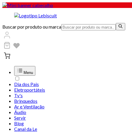
Buscar por produto ou marca
Menu
Dia dos Pais
Eletroportáteis
Tv's
Brinquedos
Ar e Ventilação
Áudio
Servir
Blog
Canal da Le