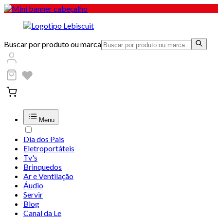
Buscar por produto ou marca
Menu
Dia dos Pais
Eletroportáteis
Tv's
Brinquedos
Ar e Ventilação
Áudio
Servir
Blog
Canal da Le