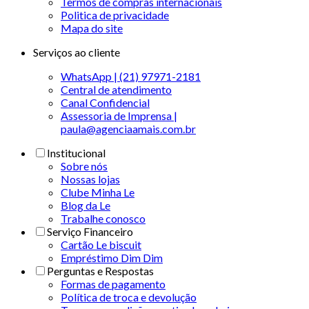
Termos de compras internacionais
Politica de privacidade
Mapa do site
Serviços ao cliente
WhatsApp | (21) 97971-2181
Central de atendimento
Canal Confidencial
Assessoria de Imprensa |
paula@agenciaamais.com.br
Institucional
Sobre nós
Nossas lojas
Clube Minha Le
Blog da Le
Trabalhe conosco
Serviço Financeiro
Cartão Le biscuit
Empréstimo Dim Dim
Perguntas e Respostas
Formas de pagamento
Política de troca e devolução