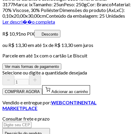
3177Marca: ixTamanho: 25unPeso: 250gCor: BrancoMaterial:
70% Viscose, 30% PoliésterDimensões do produto (AxLxC):
0,10x20,00x30,00cmConteúdo da embalagem: 25 Unidades
Ler descri��o completa
R$ 10,91
no PIX
Desconto
ou
R$ 13,30
em até 1x de
R$ 13,30
sem juros
Parcele em até
1
x com o cartão
Le Biscuit
Ver mais formas de pagamento
Selecione ou digite a quantidade desejada
COMPRAR AGORA
Adicionar ao carrinho
Vendido e entregue por:
WEBCONTINENTAL
MARKETPLACE
Consultar frete e prazo
Descrição do produto