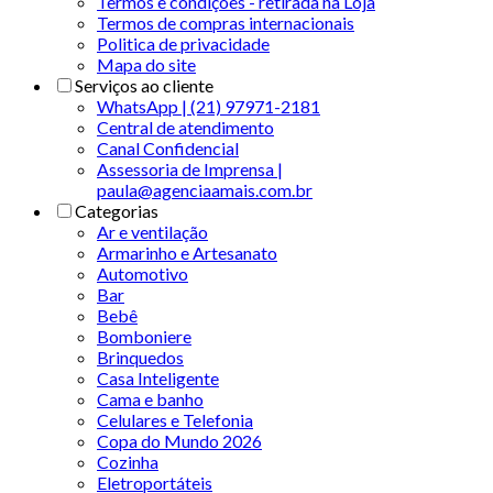
Termos e condições - retirada na Loja
Termos de compras internacionais
Politica de privacidade
Mapa do site
Serviços ao cliente
WhatsApp | (21) 97971-2181
Central de atendimento
Canal Confidencial
Assessoria de Imprensa |
paula@agenciaamais.com.br
Categorias
Ar e ventilação
Armarinho e Artesanato
Automotivo
Bar
Bebê
Bomboniere
Brinquedos
Casa Inteligente
Cama e banho
Celulares e Telefonia
Copa do Mundo 2026
Cozinha
Eletroportáteis