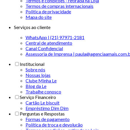
Termos e condições - retirada na Loja
Termos de compras internacionais
Politica de privacidade
Mapa do site
Serviços ao cliente
WhatsApp | (21) 97971-2181
Central de atendimento
Canal Confidencial
Assessoria de Imprensa | paula@agenciaamais.com.
Institucional
Sobre nós
Nossas lojas
Clube Minha Le
Blog da Le
Trabalhe conosco
Serviço Financeiro
Cartão Le biscuit
Empréstimo Dim Dim
Perguntas e Respostas
Formas de pagamento
Política de troca e devolução