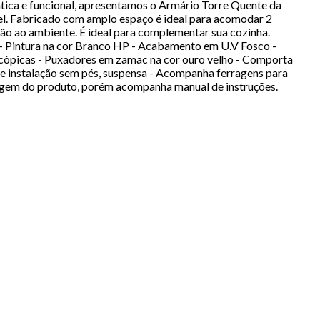
ica e funcional, apresentamos o Armário Torre Quente da
el. Fabricado com amplo espaço é ideal para acomodar 2
ação ao ambiente. É ideal para complementar sua cozinha.
 - Pintura na cor Branco HP - Acabamento em U.V Fosco -
cópicas - Puxadores em zamac na cor ouro velho - Comporta
 instalação sem pés, suspensa - Acompanha ferragens para
agem do produto, porém acompanha manual de instruções.