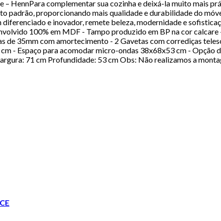
– HennPara complementar sua cozinha e deixá-la muito mais prát
alto padrão, proporcionando mais qualidade e durabilidade do móv
gn diferenciado e inovador, remete beleza, modernidade e sofistic
esenvolvido 100% em MDF - Tampo produzido em BP na cor calcare
ças de 35mm com amortecimento - 2 Gavetas com corrediças teles
 cm - Espaço para acomodar micro-ondas 38x68x53 cm - Opção de
 Largura: 71 cm Profundidade: 53 cm Obs: Não realizamos a mont
CE