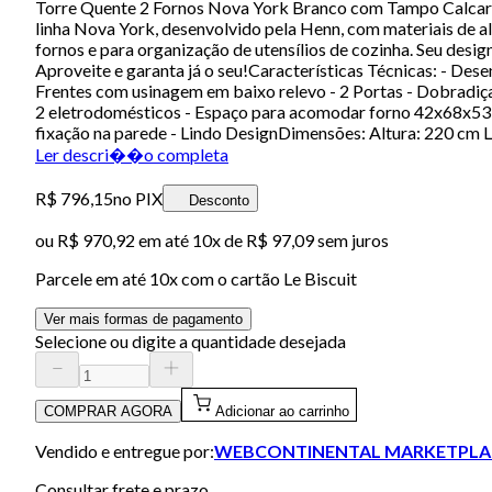
Torre Quente 2 Fornos Nova York Branco com Tampo Calcare 
linha Nova York, desenvolvido pela Henn, com materiais de 
fornos e para organização de utensílios de cozinha. Seu desi
Aproveite e garanta já o seu!Características Técnicas: - D
Frentes com usinagem em baixo relevo - 2 Portas - Dobradi
2 eletrodomésticos - Espaço para acomodar forno 42x68x53
fixação na parede - Lindo DesignDimensões: Altura: 220 cm
Ler descri��o completa
R$ 796,15
no PIX
Desconto
ou
R$ 970,92
em até
10x de R$ 97,09 sem juros
Parcele em até
10
x com o cartão
Le Biscuit
Ver mais formas de pagamento
Selecione ou digite a quantidade desejada
COMPRAR AGORA
Adicionar ao carrinho
Vendido e entregue por:
WEBCONTINENTAL MARKETPLA
Consultar frete e prazo