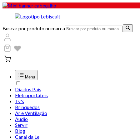
Buscar por produto ou marca
Menu
Dia dos Pais
Eletroportáteis
Tv's
Brinquedos
Ar e Ventilação
Áudio
Servir
Blog
Canal da Le