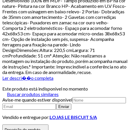
Desenvolvido 100% em MDF- Tampo produzido em BP na cor
nature- Pintura na cor Branco HP- Acabamento em U.V Fosco-
Frentes com usinagem em baixo relevo- 2 Portas- Dobradiças
de 35mm com amortecimento- 2 Gavetas com corrediças
telescópicas- Puxadores em zamac na cor ouro velho-
Comporta 2 eletrodomésticos- Espaço para acomodar forno
42x68x53 cm- Espaço para acomodar micro-ondas 38x68x53
cm- Opção de instalação sem pés, suspensa- Acompanha
ferragens para fixação na parede- Lindo
DesignDimensões:Altura: 220,5 cmLargura: 71
cmProfundidade: 51 cm* Atenção: Não realizamos a
montagem ou instalação do produto, porém acompanha manual
de instruções.* Importante: Imprescindível a conferência no ato
da entrega. Em caso de anormalidade, recuse.
Ler descri��o completa
Este produto está indisponivel no momento
Buscar produtos similares
Avise-me quando estiver disponivel
Enviar
Vendido e entregue por:
LOJAS LE BISCUIT S/A
Descrição do produto