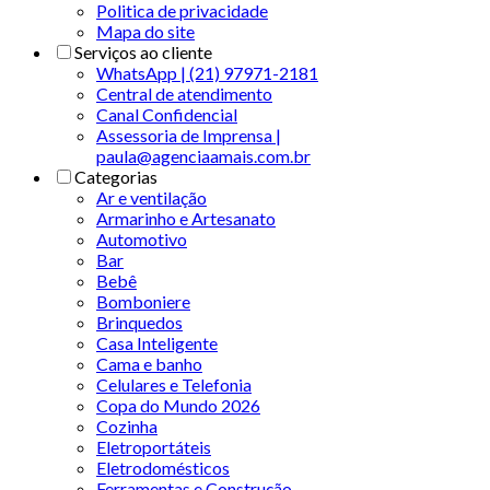
Politica de privacidade
Mapa do site
Serviços ao cliente
WhatsApp | (21) 97971-2181
Central de atendimento
Canal Confidencial
Assessoria de Imprensa |
paula@agenciaamais.com.br
Categorias
Ar e ventilação
Armarinho e Artesanato
Automotivo
Bar
Bebê
Bomboniere
Brinquedos
Casa Inteligente
Cama e banho
Celulares e Telefonia
Copa do Mundo 2026
Cozinha
Eletroportáteis
Eletrodomésticos
Ferramentas e Construção