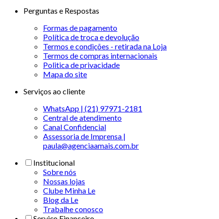
Perguntas e Respostas
Formas de pagamento
Política de troca e devolução
Termos e condições - retirada na Loja
Termos de compras internacionais
Politica de privacidade
Mapa do site
Serviços ao cliente
WhatsApp | (21) 97971-2181
Central de atendimento
Canal Confidencial
Assessoria de Imprensa |
paula@agenciaamais.com.br
Institucional
Sobre nós
Nossas lojas
Clube Minha Le
Blog da Le
Trabalhe conosco
Serviço Financeiro