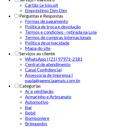
Cartão Le biscuit
Empréstimo Dim Dim
Perguntas e Respostas
Formas de pagamento
Política de troca e devolução
Termos e condições - retirada na Loja
Termos de compras internacionais
Politica de privacidade
Mapa do site
Serviços ao cliente
WhatsApp | (21) 97971-2181
Central de atendimento
Canal Confidencial
Assessoria de Imprensa |
paula@agenciaamais.com.br
Categorias
Ar e ventilação
Armarinho e Artesanato
Automotivo
Bar
Bebê
Bomboniere
Brinquedos