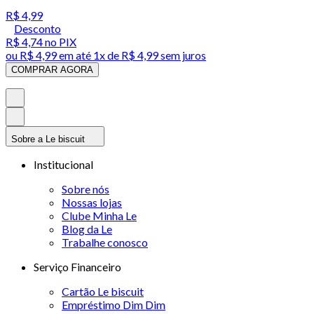
R$ 4,99
Desconto
R$ 4,74
no PIX
ou
R$ 4,99
em até 1x de
R$ 4,99
sem juros
COMPRAR AGORA
Sobre a Le biscuit
Institucional
Sobre nós
Nossas lojas
Clube Minha Le
Blog da Le
Trabalhe conosco
Serviço Financeiro
Cartão Le biscuit
Empréstimo Dim Dim