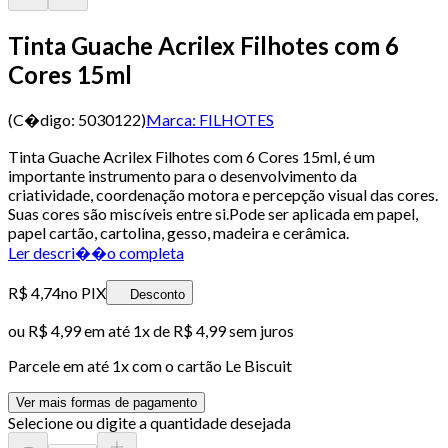
Tinta Guache Acrilex Filhotes com 6
Cores 15ml
(C�digo:
5030122
)
Marca:
FILHOTES
Tinta Guache Acrilex Filhotes com 6 Cores 15ml, é um
importante instrumento para o desenvolvimento da
criatividade, coordenação motora e percepção visual das cores.
Suas cores são miscíveis entre si.Pode ser aplicada em papel,
papel cartão, cartolina, gesso, madeira e cerâmica.
Ler descri��o completa
R$ 4,74
no PIX
Desconto
ou
R$ 4,99
em até 1x de
R$ 4,99
sem juros
Parcele em até
1
x com o cartão
Le Biscuit
Ver mais formas de pagamento
Selecione ou digite a quantidade desejada