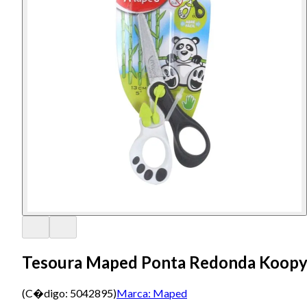
Tesoura Maped Ponta Redonda Koopy
(C�digo:
5042895
)
Marca:
Maped