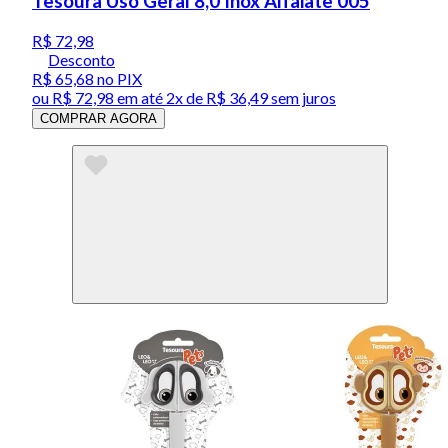
Tesoura Uso Geral 8,0 Inox Alfaiate 005
R$ 72,98
Desconto
R$ 65,68
no PIX
ou
R$ 72,98
em até
2x de R$ 36,49 sem juros
COMPRAR AGORA