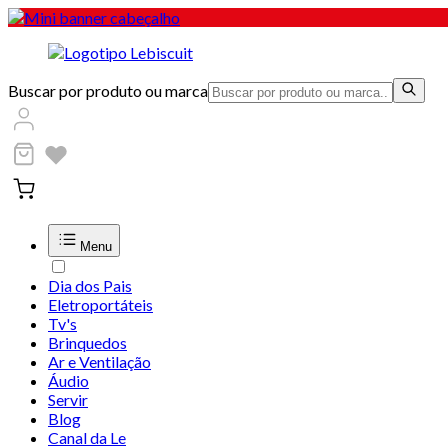
Buscar por produto ou marca
Menu
Dia dos Pais
Eletroportáteis
Tv's
Brinquedos
Ar e Ventilação
Áudio
Servir
Blog
Canal da Le