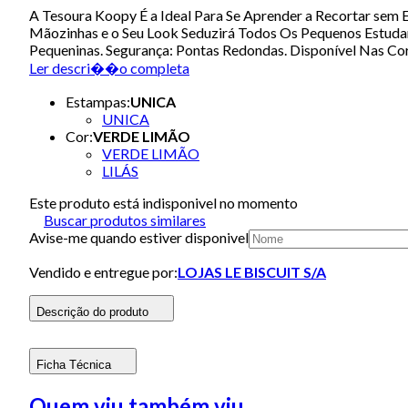
A Tesoura Koopy É a Ideal Para Se Aprender a Recortar sem
Mãozinhas e o Seu Look Seduzirá Todos Os Pequenos Estuda
Pequeninas. Segurança: Pontas Redondas. Disponível Nas Cor
Ler descri��o completa
Estampas
:
UNICA
UNICA
Cor
:
VERDE LIMÃO
VERDE LIMÃO
LILÁS
Este produto está indisponivel no momento
Buscar produtos similares
Avise-me quando estiver disponivel
Vendido e entregue por:
LOJAS LE BISCUIT S/A
Descrição do produto
Ficha Técnica
Quem viu também viu