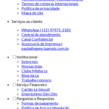
Termos de compras internacionais
Politica de privacidade
Mapa do site
Serviços ao cliente
WhatsApp | (21) 97971-2181
Central de atendimento
Canal Confidencial
Assessoria de Imprensa |
paula@agenciaamais.com.br
Institucional
Sobre nós
Nossas lojas
Clube Minha Le
Blog da Le
Trabalhe conosco
Serviço Financeiro
Cartão Le biscuit
Empréstimo Dim Dim
Perguntas e Respostas
Formas de pagamento
Política de troca e devolução