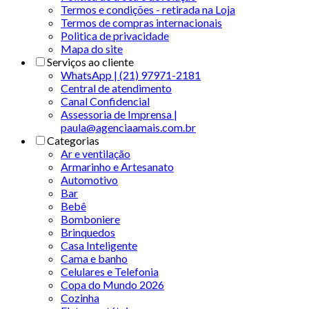
Termos e condições - retirada na Loja
Termos de compras internacionais
Politica de privacidade
Mapa do site
Serviços ao cliente
WhatsApp | (21) 97971-2181
Central de atendimento
Canal Confidencial
Assessoria de Imprensa |
paula@agenciaamais.com.br
Categorias
Ar e ventilação
Armarinho e Artesanato
Automotivo
Bar
Bebê
Bomboniere
Brinquedos
Casa Inteligente
Cama e banho
Celulares e Telefonia
Copa do Mundo 2026
Cozinha