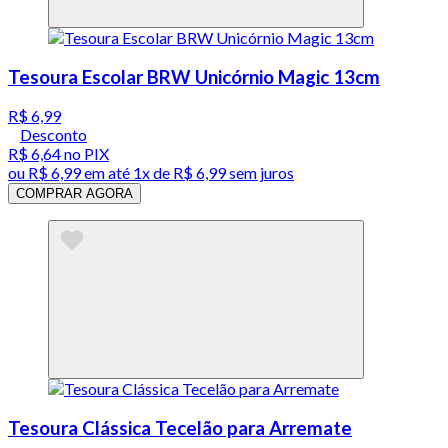
Tesoura Escolar BRW Unicórnio Magic 13cm
R$ 6,99
Desconto
R$ 6,64
no PIX
ou
R$ 6,99
em até 1x de
R$ 6,99
sem juros
COMPRAR AGORA
Tesoura Clássica Tecelão para Arremate