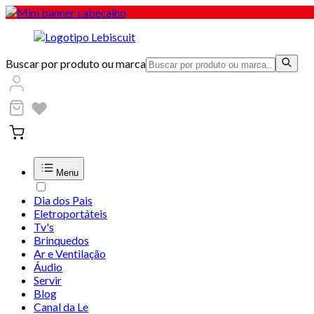
Buscar por produto ou marca
Menu
Dia dos Pais
Eletroportáteis
Tv's
Brinquedos
Ar e Ventilação
Áudio
Servir
Blog
Canal da Le