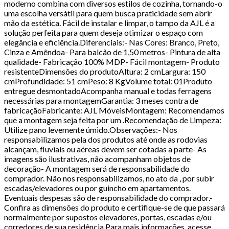
moderno combina com diversos estilos de cozinha, tornando-o
uma escolha versátil para quem busca praticidade sem abrir
mão da estética. Fácil de instalar e limpar, o tampo da AJL é a
solução perfeita para quem deseja otimizar o espaço com
elegância e eficiência.Diferenciais:- Nas Cores: Branco, Preto,
Cinza e Amêndoa- Para balcão de 1,50 metros- Pintura de alta
qualidade- Fabricação 100% MDP- Fácil montagem- Produto
resistenteDimensões do produtoAltura: 2 cmLargura: 150
cmProfundidade: 51 cmPeso: 8 KgVolume total: 01Produto
entregue desmontadoAcompanha manual e todas ferragens
necessárias para montagemGarantia: 3 meses contra de
fabricaçãoFabricante: AJL MóveisMontagem: Recomendamos
que a montagem seja feita por um .Recomendação de Limpeza:
Utilize pano levemente úmido.Observações:- Nos
responsabilizamos pela dos produtos até onde as rodovias
alcançam, fluviais ou aéreas devem ser cotadas a parte- As
imagens são ilustrativas, não acompanham objetos de
decoração- A montagem será de responsabilidade do
comprador. Não nos responsabilizamos, no ato da , por subir
escadas/elevadores ou por guincho em apartamentos.
Eventuais despesas são de responsabilidade do comprador.-
Confira as dimensões do produto e certifique-se de que passará
normalmente por supostos elevadores, portas, escadas e/ou
corredores de sua residência.Para mais informações, acesse