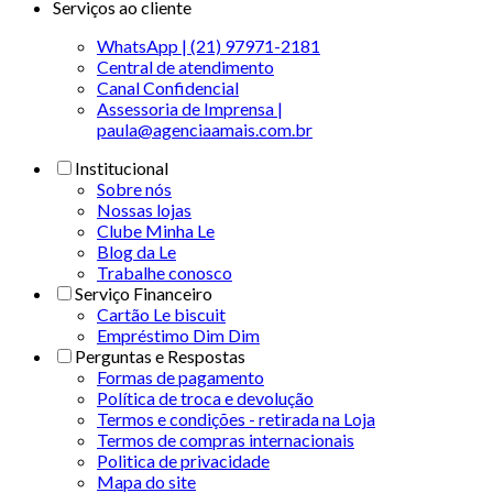
Serviços ao cliente
WhatsApp | (21) 97971-2181
Central de atendimento
Canal Confidencial
Assessoria de Imprensa |
paula@agenciaamais.com.br
Institucional
Sobre nós
Nossas lojas
Clube Minha Le
Blog da Le
Trabalhe conosco
Serviço Financeiro
Cartão Le biscuit
Empréstimo Dim Dim
Perguntas e Respostas
Formas de pagamento
Política de troca e devolução
Termos e condições - retirada na Loja
Termos de compras internacionais
Politica de privacidade
Mapa do site