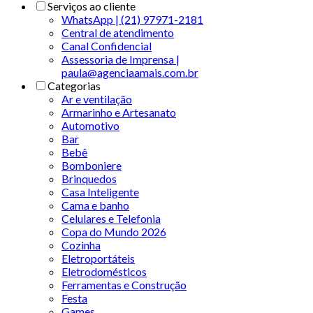
Serviços ao cliente
WhatsApp | (21) 97971-2181
Central de atendimento
Canal Confidencial
Assessoria de Imprensa |
paula@agenciaamais.com.br
Categorias
Ar e ventilação
Armarinho e Artesanato
Automotivo
Bar
Bebê
Bomboniere
Brinquedos
Casa Inteligente
Cama e banho
Celulares e Telefonia
Copa do Mundo 2026
Cozinha
Eletroportáteis
Eletrodomésticos
Ferramentas e Construção
Festa
Games