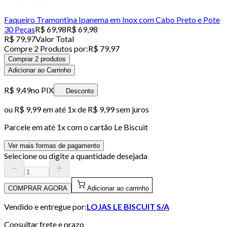
Faqueiro Tramontina Ipanema em Inox com Cabo Preto e Pote
30 Peças
R$ 69,98
R$ 69,98
R$ 79,97
Valor Total
Compre
2
Produto
s
por:
R$ 79,97
Comprar 2 produtos
Adicionar ao Carrinho
R$ 9,49
no PIX
Desconto
ou
R$ 9,99
em até 1x de
R$ 9,99
sem juros
Parcele em até
1
x com o cartão
Le Biscuit
Ver mais formas de pagamento
Selecione ou digite a quantidade desejada
COMPRAR AGORA
Adicionar ao carrinho
Vendido e entregue por:
LOJAS LE BISCUIT S/A
Consultar frete e prazo