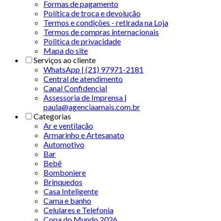
Formas de pagamento
Política de troca e devolução
Termos e condições - retirada na Loja
Termos de compras internacionais
Politica de privacidade
Mapa do site
Serviços ao cliente
WhatsApp | (21) 97971-2181
Central de atendimento
Canal Confidencial
Assessoria de Imprensa |
paula@agenciaamais.com.br
Categorias
Ar e ventilação
Armarinho e Artesanato
Automotivo
Bar
Bebê
Bomboniere
Brinquedos
Casa Inteligente
Cama e banho
Celulares e Telefonia
Copa do Mundo 2026